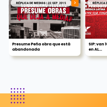
RÉPLICA DE MEDIOS
| 22 SEP. 2015
RÉPLICA 
Presume Peña obra que está
SIP: van 
abandonada
en AL...