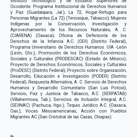
Instituto Tecnológico y de Estudios Superiores de
Occidente. Programa Institucional de Derechos Humanos
y Paz (Guadalajara, Jal.); La 72, Hogar-Refugio para
Personas Migrantes (La 72) (Tenosique, Tabasco); Mujeres
Indígenas por la Conservación, Investigación y
Aprovechamiento de los Recursos Naturales, A. C.
(CIARENA) (Oaxaca); Oficina de Defensoría de los
Derechos de la Infancia A.C. (ODI) (Distrito Federal),
Programa Universitario de Derechos Humanos. UIA -León
(León, Gto.); Promoción de los Derechos Económicos,
Sociales y Culturales (PRODESCAC) (Estado de México);
Proyecto de Derechos Económicos, Sociales y Culturales
(ProDESC) (Distrito Federal); Proyecto sobre Organización,
Desarrollo, Educación e Investigación (PODER) (Distrito
Federal); Respuesta Alternativa, A. C. Servicio de Derechos
Humanos y Desarrollo Comunitario (San Luis Potosí);
Servicio, Paz y Justicia de Tabasco, A.C. (SERPATAB)
(Villahermosa, Tab.); Servicios de Inclusión Integral, A.C.
(SEIINAC) (Pachuca, Hgo.); Tequio Jurídico A.C. (Oaxaca,
Oax.); Voces Mesoamericanas, Acción con Pueblos
Migrantes AC (San Cristobal de las Casas, Chiapas).