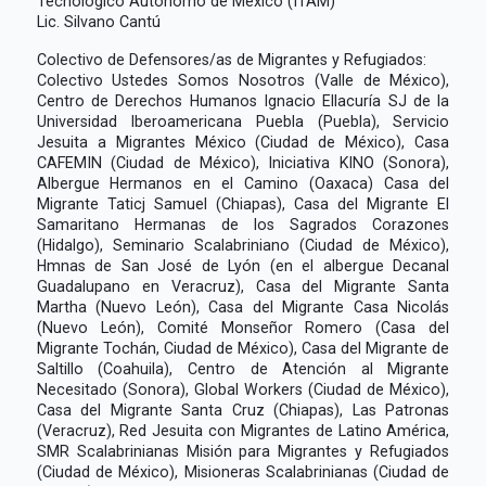
Tecnológico Autónomo de México (ITAM)
Lic. Silvano Cantú
Colectivo de Defensores/as de Migrantes y Refugiados:
Colectivo Ustedes Somos Nosotros (Valle de México),
Centro de Derechos Humanos Ignacio Ellacuría SJ de la
Universidad Iberoamericana Puebla (Puebla), Servicio
Jesuita a Migrantes México (Ciudad de México), Casa
CAFEMIN (Ciudad de México), Iniciativa KINO (Sonora),
Albergue Hermanos en el Camino (Oaxaca) Casa del
Migrante Taticj Samuel (Chiapas), Casa del Migrante El
Samaritano Hermanas de los Sagrados Corazones
(Hidalgo), Seminario Scalabriniano (Ciudad de México),
Hmnas de San José de Lyón (en el albergue Decanal
Guadalupano en Veracruz), Casa del Migrante Santa
Martha (Nuevo León), Casa del Migrante Casa Nicolás
(Nuevo León), Comité Monseñor Romero (Casa del
Migrante Tochán, Ciudad de México), Casa del Migrante de
Saltillo (Coahuila), Centro de Atención al Migrante
Necesitado (Sonora), Global Workers (Ciudad de México),
Casa del Migrante Santa Cruz (Chiapas), Las Patronas
(Veracruz), Red Jesuita con Migrantes de Latino América,
SMR Scalabrinianas Misión para Migrantes y Refugiados
(Ciudad de México), Misioneras Scalabrinianas (Ciudad de