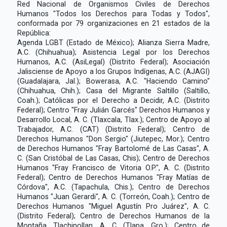
Red Nacional de Organismos Civiles de Derechos
Humanos "Todos los Derechos para Todas y Todos",
conformada por 79 organizaciones en 21 estados de la
República:
Agenda LGBT (Estado de México); Alianza Sierra Madre,
A.C. (Chihuahua); Asistencia Legal por los Derechos
Humanos, A.C. (AsiLegal) (Distrito Federal); Asociación
Jalisciense de Apoyo a los Grupos Indígenas, A.C. (AJAGI)
(Guadalajara, Jal.); Bowerasa, A.C. "Haciendo Camino"
(Chihuahua, Chih.); Casa del Migrante Saltillo (Saltillo,
Coah.); Católicas por el Derecho a Decidir, A.C. (Distrito
Federal); Centro "Fray Julián Garcés" Derechos Humanos y
Desarrollo Local, A. C. (Tlaxcala, Tlax.); Centro de Apoyo al
Trabajador, A.C. (CAT) (Distrito Federal); Centro de
Derechos Humanos "Don Sergio" (Jiutepec, Mor.); Centro
de Derechos Humanos "Fray Bartolomé de Las Casas", A.
C. (San Cristóbal de Las Casas, Chis); Centro de Derechos
Humanos "Fray Francisco de Vitoria O.P.", A. C. (Distrito
Federal); Centro de Derechos Humanos "Fray Matías de
Córdova", A.C. (Tapachula, Chis.); Centro de Derechos
Humanos "Juan Gerardi", A. C. (Torreón, Coah.); Centro de
Derechos Humanos "Miguel Agustín Pro Juárez", A. C.
(Distrito Federal); Centro de Derechos Humanos de la
Montaña, Tlachinollan, A. C. (Tlapa, Gro.); Centro de