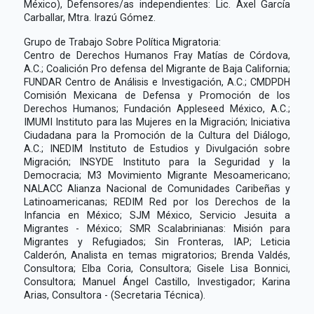
México), Defensores/as independientes: Lic. Axel García
Carballar, Mtra. Irazú Gómez.
Grupo de Trabajo Sobre Política Migratoria:
Centro de Derechos Humanos Fray Matías de Córdova,
A.C.; Coalición Pro defensa del Migrante de Baja California;
FUNDAR Centro de Análisis e Investigación, A.C.; CMDPDH
Comisión Mexicana de Defensa y Promoción de los
Derechos Humanos; Fundación Appleseed México, A.C.;
IMUMI Instituto para las Mujeres en la Migración; Iniciativa
Ciudadana para la Promoción de la Cultura del Diálogo,
A.C.; INEDIM Instituto de Estudios y Divulgación sobre
Migración; INSYDE Instituto para la Seguridad y la
Democracia; M3 Movimiento Migrante Mesoamericano;
NALACC Alianza Nacional de Comunidades Caribeñas y
Latinoamericanas; REDIM Red por los Derechos de la
Infancia en México; SJM México, Servicio Jesuita a
Migrantes - México; SMR Scalabrinianas: Misión para
Migrantes y Refugiados; Sin Fronteras, IAP; Leticia
Calderón, Analista en temas migratorios; Brenda Valdés,
Consultora; Elba Coria, Consultora; Gisele Lisa Bonnici,
Consultora; Manuel Ángel Castillo, Investigador; Karina
Arias, Consultora - (Secretaria Técnica).