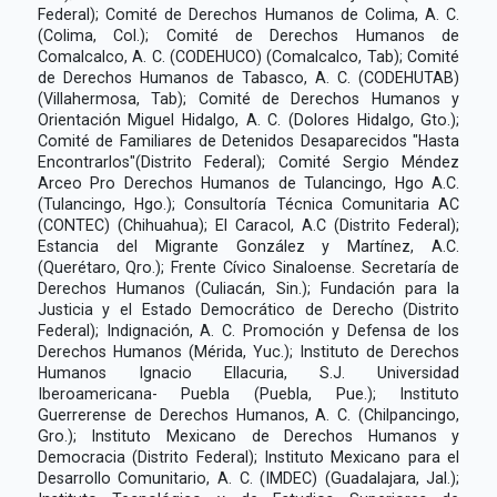
Federal); Comité de Derechos Humanos de Colima, A. C.
(Colima, Col.); Comité de Derechos Humanos de
Comalcalco, A. C. (CODEHUCO) (Comalcalco, Tab); Comité
de Derechos Humanos de Tabasco, A. C. (CODEHUTAB)
(Villahermosa, Tab); Comité de Derechos Humanos y
Orientación Miguel Hidalgo, A. C. (Dolores Hidalgo, Gto.);
Comité de Familiares de Detenidos Desaparecidos "Hasta
Encontrarlos"(Distrito Federal); Comité Sergio Méndez
Arceo Pro Derechos Humanos de Tulancingo, Hgo A.C.
(Tulancingo, Hgo.); Consultoría Técnica Comunitaria AC
(CONTEC) (Chihuahua); El Caracol, A.C (Distrito Federal);
Estancia del Migrante González y Martínez, A.C.
(Querétaro, Qro.); Frente Cívico Sinaloense. Secretaría de
Derechos Humanos (Culiacán, Sin.); Fundación para la
Justicia y el Estado Democrático de Derecho (Distrito
Federal); Indignación, A. C. Promoción y Defensa de los
Derechos Humanos (Mérida, Yuc.); Instituto de Derechos
Humanos Ignacio Ellacuria, S.J. Universidad
Iberoamericana- Puebla (Puebla, Pue.); Instituto
Guerrerense de Derechos Humanos, A. C. (Chilpancingo,
Gro.); Instituto Mexicano de Derechos Humanos y
Democracia (Distrito Federal); Instituto Mexicano para el
Desarrollo Comunitario, A. C. (IMDEC) (Guadalajara, Jal.);