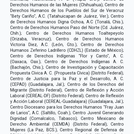
Derechos Humanos de las Mujeres (Chihuahua); Centro de
Derechos Humanos de los Pueblos del Sur de Veracruz
"Bety Cariño", A.C. (Tatahuicapan de Juárez, Ver.); Centro
de Derechos Humanos Digna Ochoa, A.C (Tonalá, Chis.);
Centro de Derechos Humanos Paso del Norte (Cd. Juárez,
Chih.); Centro de Derechos Humanos Toaltepeyolo
(Orizaba, Veracruz); Centro de Derechos Humanos
Victoria Diez, A.C. (León, Gto.); Centro de Derechos
Humanos Zeferino Ladrillero (CDHZL) (Estado de México);
Centro de Derechos Indígenas "Flor y Canto", A. C.
(Oaxaca, Oax.); Centro de Derechos Indígenas A. C.
(Bachajón, Chis.); Centro de Investigación y Capacitación
Propuesta Cívica A. C. (Propuesta Cívica) (Distrito Federal);
Centro de Justicia para la Paz y el Desarrollo, A. C.
(CEPAD) (Guadalajara, Jal.); Centro de los Derechos del
Migrante (Distrito Federal); Centro de Reflexión y Acción
Laboral (CEREAL-DF) (Distrito Federal); Centro de Reflexión
y Acción Laboral (CEREAL-Guadalajara) (Guadalajara, Jal.);
Centro Diocesano para los Derechos Humanos "Fray Juan
de Larios", A.C. (Saltillo, Coah.); Centro Juvenil Generando
Dignidad (Comalcalco, Tabasco); Centro Mexicano de
Derecho Ambiental (CEMDA) (Distrito Federal); Centro
Mujeres (La Paz, BCS.); Centro Regional de Defensa de