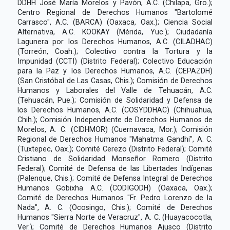
DDHH José María Morelos y Pavón, A.C. (Chilapa, Gro.);
Centro Regional de Derechos Humanos "Bartolomé
Carrasco", A.C. (BARCA) (Oaxaca, Oax.); Ciencia Social
Alternativa, A.C. KOOKAY (Mérida, Yuc.); Ciudadanía
Lagunera por los Derechos Humanos, A.C. (CILADHAC)
(Torreón, Coah.); Colectivo contra la Tortura y la
Impunidad (CCTI) (Distrito Federal); Colectivo Educación
para la Paz y los Derechos Humanos, A.C. (CEPAZDH)
(San Cristóbal de Las Casas, Chis.); Comisión de Derechos
Humanos y Laborales del Valle de Tehuacán, A.C.
(Tehuacán, Pue.); Comisión de Solidaridad y Defensa de
los Derechos Humanos, A.C. (COSYDDHAC) (Chihuahua,
Chih.); Comisión Independiente de Derechos Humanos de
Morelos, A. C. (CIDHMOR) (Cuernavaca, Mor.); Comisión
Regional de Derechos Humanos "Mahatma Gandhi", A. C.
(Tuxtepec, Oax.); Comité Cerezo (Distrito Federal); Comité
Cristiano de Solidaridad Monseñor Romero (Distrito
Federal); Comité de Defensa de las Libertades Indígenas
(Palenque, Chis.); Comité de Defensa Integral de Derechos
Humanos Gobixha A.C. (CODIGODH) (Oaxaca, Oax.);
Comité de Derechos Humanos "Fr. Pedro Lorenzo de la
Nada", A. C. (Ocosingo, Chis.); Comité de Derechos
Humanos "Sierra Norte de Veracruz", A. C. (Huayacocotla,
Ver.); Comité de Derechos Humanos Ajusco (Distrito