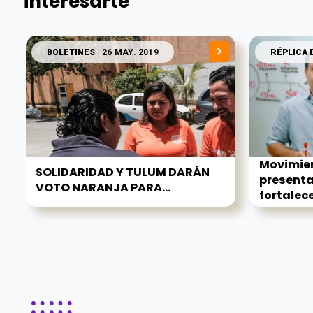
interesarte
BOLETINES
| 26 MAY. 2019
RÉPLICA 
Movimie
SOLIDARIDAD Y TULUM DARÁN
presenta
VOTO NARANJA PARA...
fortalecer