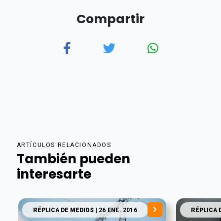
Compartir
ARTÍCULOS RELACIONADOS
También pueden
interesarte
RÉPLICA DE MEDIOS
| 26 ENE. 2016
RÉPLICA 