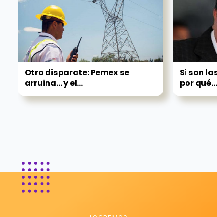
Otro disparate: Pemex se
Si son l
arruina... y el...
por qué...