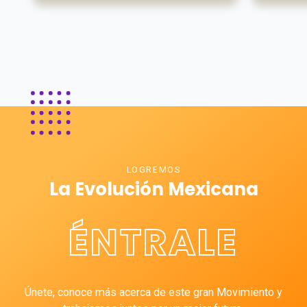
LOGREMOS
La Evolución Mexicana
ÉNTRALE
Únete, conoce más acerca de este gran Movimiento y