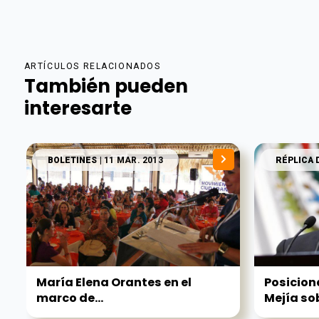
ARTÍCULOS RELACIONADOS
También pueden
interesarte
BOLETINES
| 11 MAR. 2013
RÉPLICA 
María Elena Orantes en el
Posicion
marco de...
Mejía sob