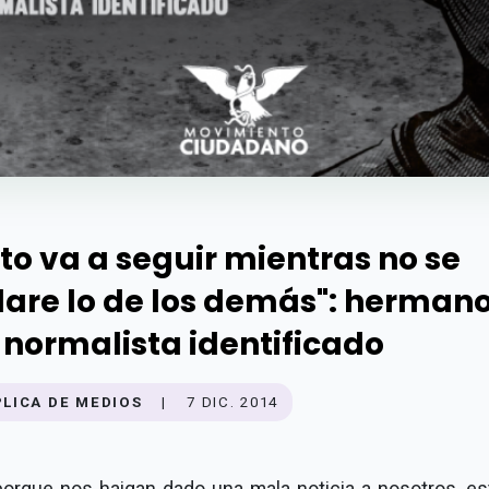
sto va a seguir mientras no se
lare lo de los demás": herman
 normalista identificado
PLICA DE MEDIOS
|
7 DIC. 2014
porque nos haigan dado una mala noticia a nosotros, est