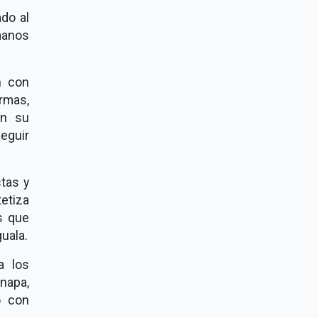
ado al
manos
n con
armas,
on su
eguir
tas y
tetiza
s que
uala.
a los
napa,
o con