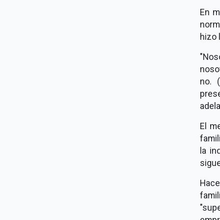
En me
norm
hizo 
"Nos
nosot
no. 
pres
adel
El m
famil
la i
sigu
Hace
fami
"sup
empre