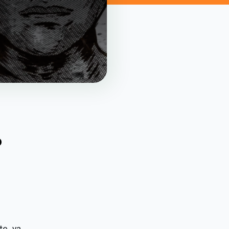
o
e, ya