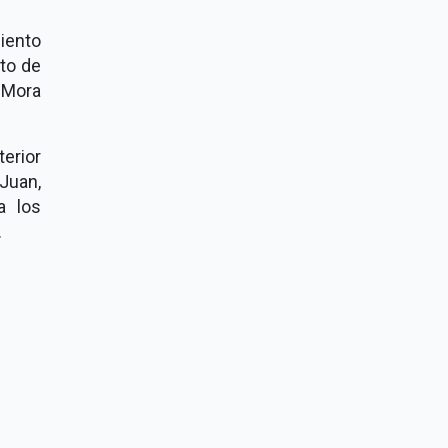
iento
nto de
 Mora
terior
Juan,
a los
.