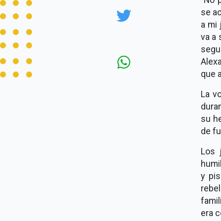
se a
a mi 
va a 
segu
Alex
que a
La v
dura
su h
de fu
Los 
humi
y pi
rebe
fami
era 