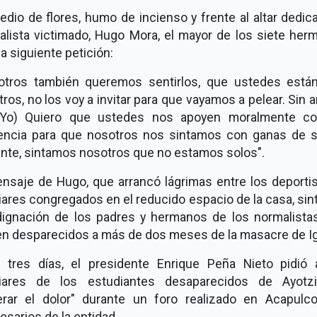
dio de flores, humo de incienso y frente al altar dedic
alista victimado, Hugo Mora, el mayor de los siete her
la siguiente petición:
otros también queremos sentirlos, que ustedes está
ros, no los voy a invitar para que vayamos a pelear. Sin 
(Yo) Quiero que ustedes nos apoyen moralmente c
encia para que nosotros nos sintamos con ganas de s
ante, sintamos nosotros que no estamos solos".
ensaje de Hugo, que arrancó lágrimas entre los deportis
iares congregados en el reducido espacio de la casa, sin
ndignación de los padres y hermanos de los normalista
en desparecidos a más de dos meses de la masacre de Ig
 tres días, el presidente Enrique Peña Nieto pidió 
liares de los estudiantes desaparecidos de Ayotzi
erar el dolor" durante un foro realizado en Acapulc
sarios de la entidad.