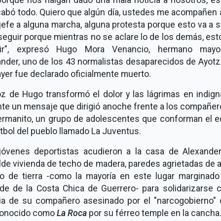
cabó todo. Quiero que algún día, ustedes me acompañen a
jefe a alguna marcha, alguna protesta porque esto va a s
seguir porque mientras no se aclare lo de los demás, est
ir", expresó Hugo Mora Venancio, hermano may
ander, uno de los 43 normalistas desaparecidos de Ayotz
yer fue declarado oficialmente muerto.
oz de Hugo transformó el dolor y las lágrimas en indign
nte un mensaje que dirigió anoche frente a los compañer
ermanito, un grupo de adolescentes que conforman el e
tbol del pueblo llamado La Juventus.
jóvenes deportistas acudieron a la casa de Alexander
lde vivienda de techo de madera, paredes agrietadas de 
so de tierra -como la mayoría en este lugar marginado
lde de la Costa Chica de Guerrero- para solidarizarse c
lia de su compañero asesinado por el "narcogobierno" 
conocido como
La Roca
por su férreo temple en la cancha