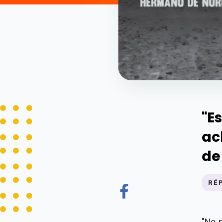
"E
ac
de
RÉ
"No 