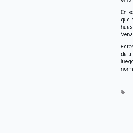
En e
que e
hues
Vena
Estos
de u
lueg
norma