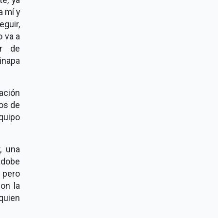
 mí y
eguir,
o va a
or de
inapa
ación
os de
quipo
, una
adobe
 pero
on la
quien
.