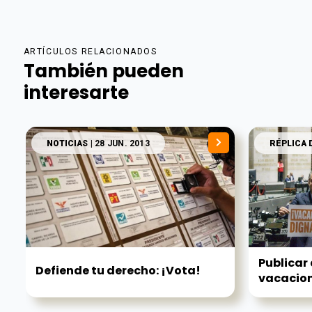
ARTÍCULOS RELACIONADOS
También pueden
interesarte
NOTICIAS
| 28 JUN. 2013
RÉPLICA 
Publicar
Defiende tu derecho: ¡Vota!
vacacion