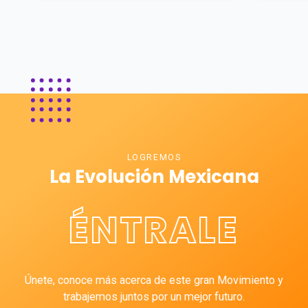
LOGREMOS
La Evolución Mexicana
ÉNTRALE
Únete, conoce más acerca de este gran Movimiento y
trabajemos juntos por un mejor futuro.