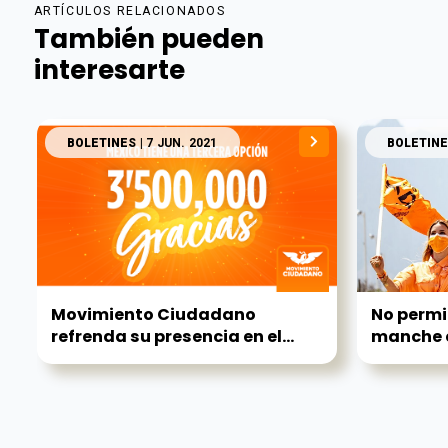
ARTÍCULOS RELACIONADOS
También pueden
interesarte
BOLETINES
| 7 JUN. 2021
BOLETINE
Movimiento Ciudadano
No permi
refrenda su presencia en el...
manche el