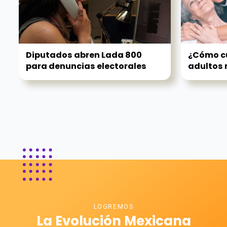
Diputados abren Lada 800
¿Cómo cu
para denuncias electorales
adultos 
LOGREMOS
La Evolución Mexicana