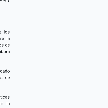
e los
re la
os de
abora
ncado
os de
ticas
ir la