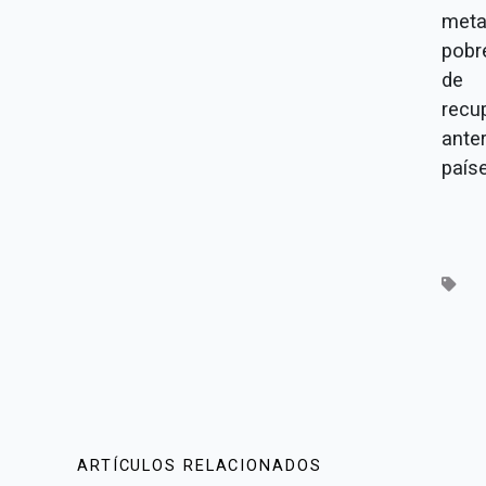
meta
pobr
de d
recu
ante
paíse
ARTÍCULOS RELACIONADOS