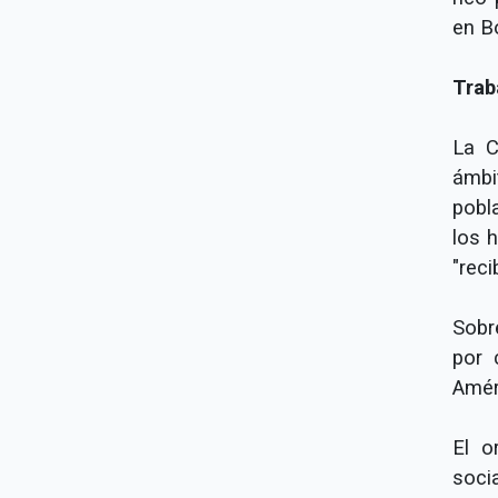
en Bo
Trab
La C
ámbi
pobl
los 
"reci
Sobr
por 
Améri
El o
soci