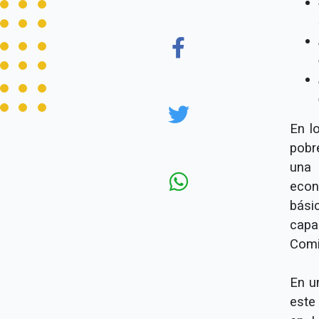
En l
pobr
una 
econ
bási
capa
Comi
En u
este