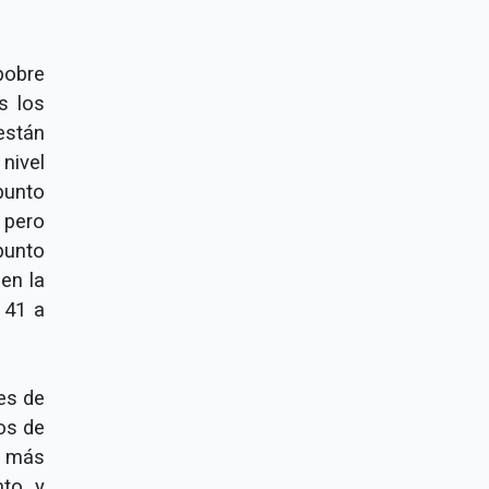
pobre
s los
están
nivel
punto
, pero
unto
en la
 41 a
es de
os de
il más
to, y