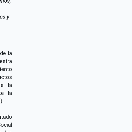
llos,
os y
de la
estra
iento
uctos
de la
te la
).
ntado
ocial