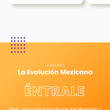
LOGREMOS
La Evolución Mexicana
ÉNTRALE
Únete, conoce más acerca de este gran Movimiento y