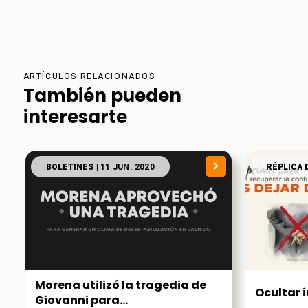
ARTÍCULOS RELACIONADOS
También pueden
interesarte
BOLETINES
| 11 JUN. 2020
RÉPLICA 
Morena utilizó la tragedia de
Ocultar 
Giovanni para...