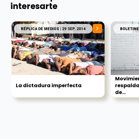
interesarte
RÉPLICA DE MEDIOS
| 29 SEP. 2014
BOLETINE
Movimie
La dictadura imperfecta
respalda
de...