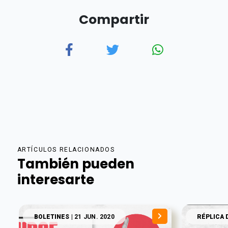
Compartir
ARTÍCULOS RELACIONADOS
También pueden
interesarte
BOLETINES
| 21 JUN. 2020
RÉPLICA 