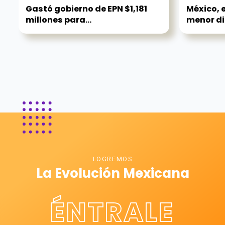
Gastó gobierno de EPN $1,181
México, 
millones para...
menor di
LOGREMOS
La Evolución Mexicana
ÉNTRALE