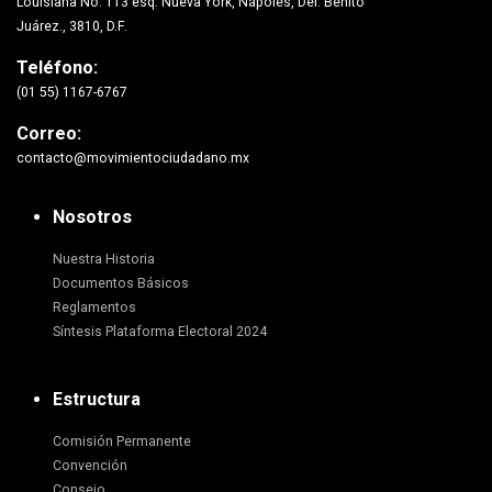
Louisiana No. 113 esq. Nueva York, Nápoles, Del. Benito
Juárez., 3810, D.F.
Teléfono:
(01 55) 1167-6767
Correo:
contacto@movimientociudadano.mx
Nosotros
Nuestra Historia
Documentos Básicos
Reglamentos
Síntesis Plataforma Electoral 2024
Estructura
Comisión Permanente
Convención
Consejo