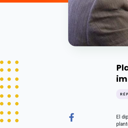
Pl
im
RÉ
El d
plan