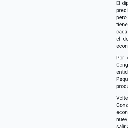
El d
prec
pero
tien
cada
el d
econ
Por 
Cong
enti
Pequ
procu
Volte
Gonz
econ
nuev
salir