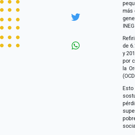
pequ
más d
gene
INEGI
Refi
de 6.
y 201
por c
la O
(OCD
Esto 
sost
pérd
supe
pobre
socia