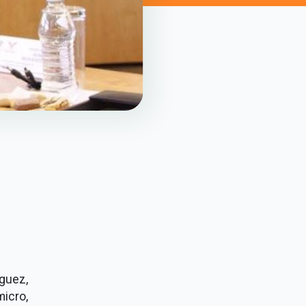
guez,
icro,