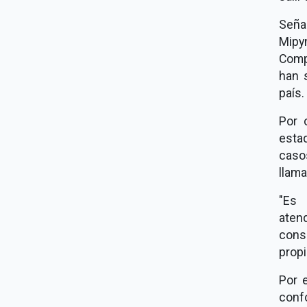
Seña
Mipy
Comp
han 
país.
Por 
esta
caso
llama
"Es 
atend
cons
propi
Por 
conf