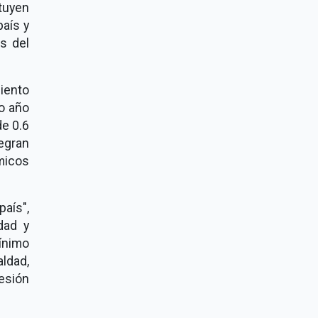
tuyen
país y
s del
iento
mo año
de 0.6
tegran
micos
país",
dad y
ínimo
ldad,
hesión