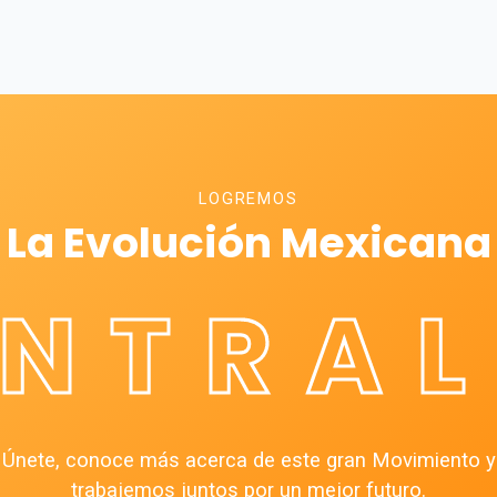
LOGREMOS
La Evolución Mexicana
ÉNTRAL
Únete, conoce más acerca de este gran Movimiento y
trabajemos juntos por un mejor futuro.