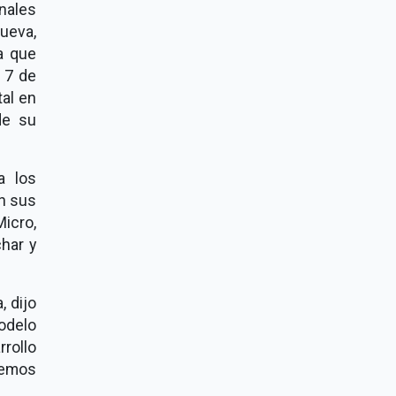
nales
ueva,
a que
 7 de
al en
de su
a los
n sus
icro,
har y
, dijo
odelo
rollo
remos