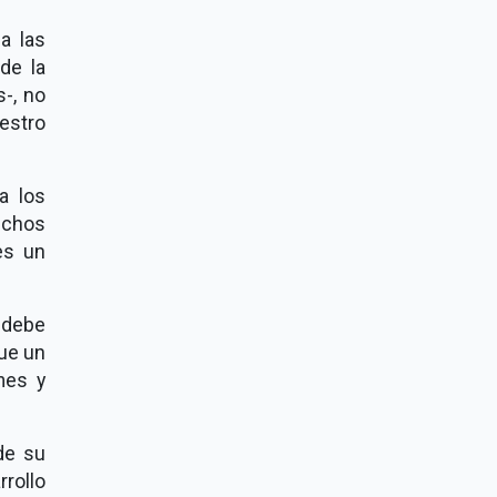
a las
de la
-, no
estro
a los
uchos
es un
 debe
que un
mes y
de su
rollo