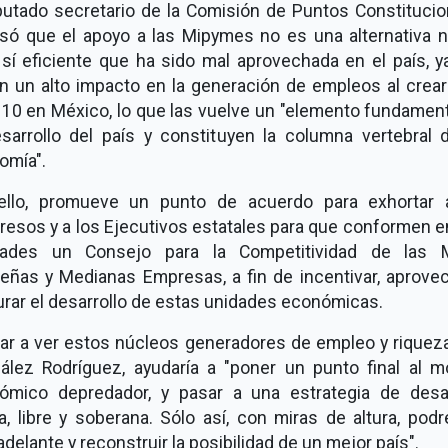
iputado secretario de la Comisión de Puntos Constitucio
isó que el apoyo a las Mipymes no es una alternativa n
 sí eficiente que ha sido mal aprovechada en el país, y
en un alto impacto en la generación de empleos al crear
 10 en México, lo que las vuelve un "elemento fundament
esarrollo del país y constituyen la columna vertebral 
omía".
ello, promueve un punto de acuerdo para exhortar 
resos y a los Ejecutivos estatales para que conformen e
dades un Consejo para la Competitividad de las M
eñas y Medianas Empresas, a fin de incentivar, aprovec
rar el desarrollo de estas unidades económicas.
ar a ver estos núcleos generadores de empleo y riqueza
ález Rodríguez, ayudaría a "poner un punto final al m
ómico depredador, y pasar a una estrategia de desar
a, libre y soberana. Sólo así, con miras de altura, pod
 adelante y reconstruir la posibilidad de un mejor país".