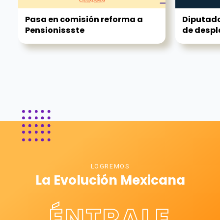
Pasa en comisión reforma a
Diputado
Pensionissste
de desp
LOGREMOS
La Evolución Mexicana
ÉNTRALE