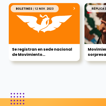
BOLETINES
| 12 NOV. 2023
RÉPLICA 
Se registran en sede nacional
Movimie
de Movimiento...
sorpresa 