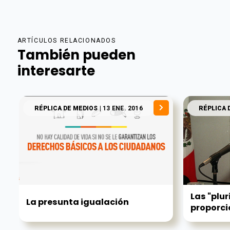
ARTÍCULOS RELACIONADOS
También pueden
interesarte
RÉPLICA DE MEDIOS
| 13 ENE. 2016
RÉPLICA 
Las "plur
La presunta igualación
proporci