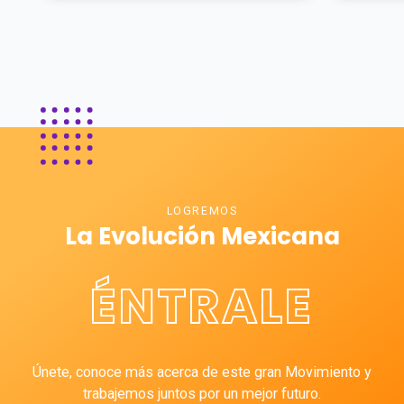
LOGREMOS
La Evolución Mexicana
ÉNTRALE
Únete, conoce más acerca de este gran Movimiento y
trabajemos juntos por un mejor futuro.