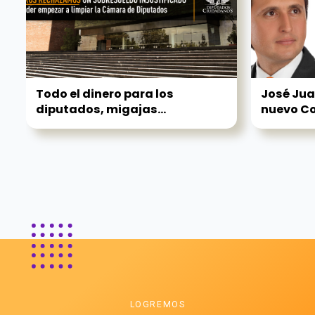
Todo el dinero para los
José Jua
diputados, migajas...
nuevo Co
LOGREMOS