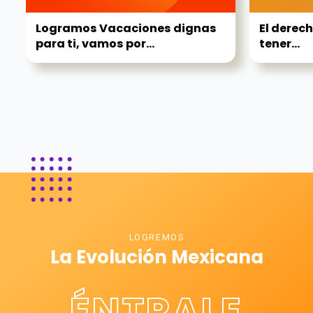
Logramos Vacaciones dignas
El derech
para ti, vamos por...
tener...
LOGREMOS
La Evolución Mexicana
ÉNTRALE