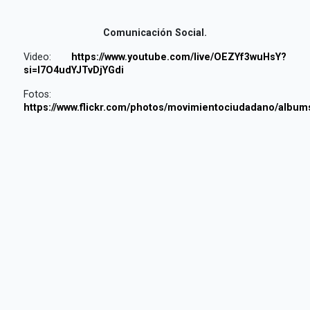
Comunicación Social.
Video:
https://www.youtube.com/live/OEZYf3wuHsY?
si=I7O4udYJTvDjYGdi
Fotos:
https://www.flickr.com/photos/movimientociudadano/albu