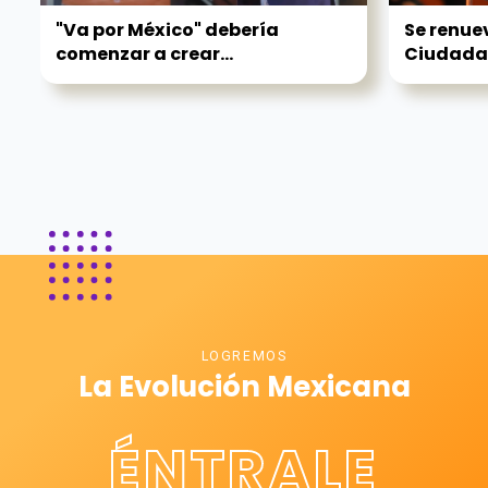
"Va por México" debería
Se renue
comenzar a crear...
Ciudadan
LOGREMOS
La Evolución Mexicana
ÉNTRALE