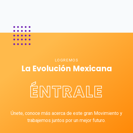
LOGREMOS
La Evolución Mexicana
ÉNTRALE
Únete, conoce más acerca de este gran Movimiento y
trabajemos juntos por un mejor futuro.