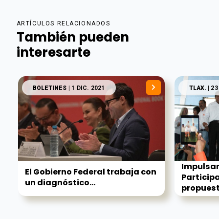
ARTÍCULOS RELACIONADOS
También pueden
interesarte
BOLETINES
| 1 DIC. 2021
TLAX.
| 23
Impulsar
El Gobierno Federal trabaja con
Particip
un diagnóstico...
propuesta