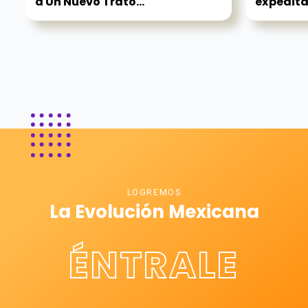
a Un Nuevo Trato...
expedit
LOGREMOS
La Evolución Mexicana
ÉNTRALE