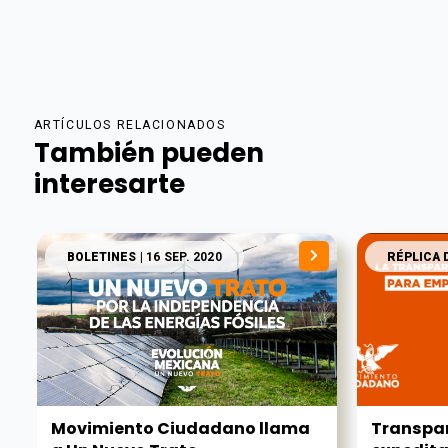
ARTÍCULOS RELACIONADOS
También pueden
interesarte
BOLETINES
| 16 SEP. 2020
RÉPLICA 
Movimiento Ciudadano llama
Transpa