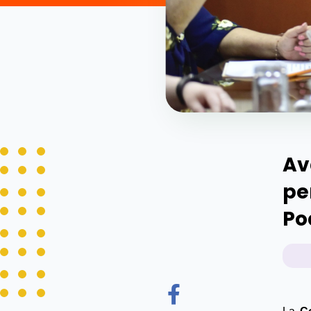
Av
pe
Po