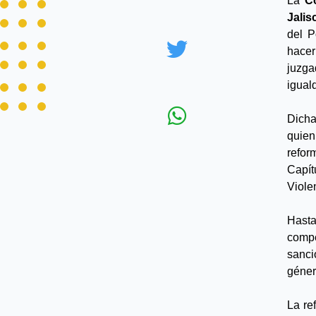
La
 C
Jalis
del P
hacer
juzga
igual
Dicha
quien
refor
Capít
Viole
Hasta
compe
sanci
géner
La re