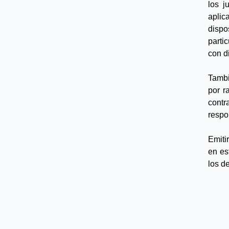
los j
aplic
disp
parti
con d
Tambi
por r
contr
respo
Emiti
en est
los d