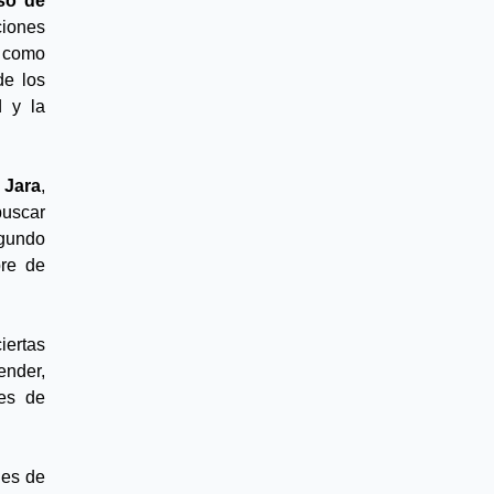
o de 
iones 
 como 
e los 
 y la 
 Jara
, 
uscar 
gundo 
re de 
ertas 
nder, 
es de 
es de 