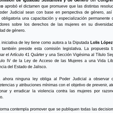
omisión de Igualdad Sustantiva y de Género
 del 
Congres
co
 aprobó el dictamen que promueve que las distintas resoluc
oder Judicial sean con base en perspectiva de género, así
 obligatoria una capacitación y especialización permanente d
dores sobre los derechos de las mujeres en su diversidad
dad de género.
 iniciativa de ley tiene como autora a la Diputada 
Lolis López
 también preside esta comisión legislativa. La propuesta b
mar el Artículo 41 Quárter y una Sección Vigésima al Título Se
ulo IV de la Ley de Acceso de las Mujeres a una Vida Lib
ncia del Estado de Jalisco.
 ahora ninguna ley obliga al Poder Judicial a observar ci
tencias y atribuciones mínimas con el objetivo de prevenir, ate
onar y erradicar la violencia contra las mujeres por razon
o.
forma contempla promover que se publiquen todas las decision