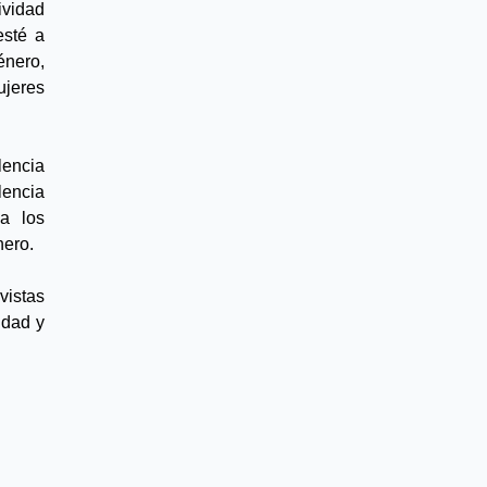
vidad 
sté a 
ero, 
jeres 
encia 
encia 
a los 
nero.
istas 
idad y 