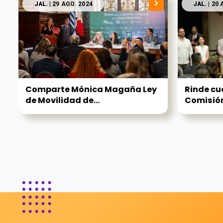
JAL.
| 29 AGO. 2024
JAL.
| 20 
Comparte Mónica Magaña Ley
Rinde cu
de Movilidad de...
Comisión 