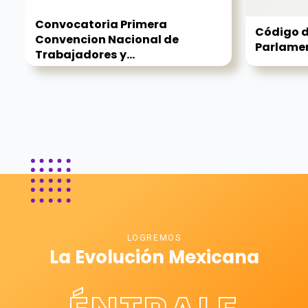
Convocatoria Primera
Código d
Convencion Nacional de
Parlamen
Trabajadores y...
LOGREMOS
La Evolución Mexicana