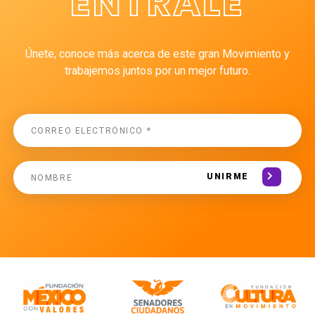
ÉNTRALE
Únete, conoce más acerca de este gran Movimiento y
trabajemos juntos por un mejor futuro.
UNIRME