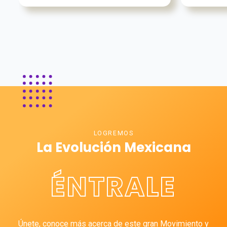
LOGREMOS
La Evolución Mexicana
ÉNTRALE
Únete, conoce más acerca de este gran Movimiento y