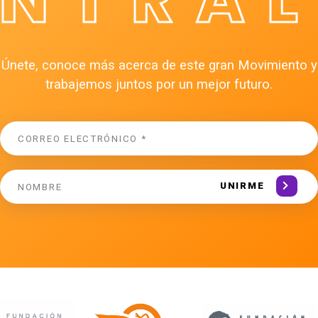
Únete, conoce más acerca de este gran Movimiento y
trabajemos juntos por un mejor futuro.
UNIRME