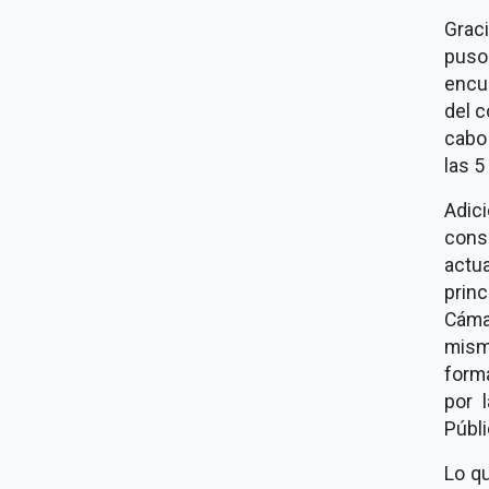
Grac
puso
encue
del 
cabo 
las 5
Adic
consu
actu
prin
Cáma
mism
forma
por 
Públ
Lo q