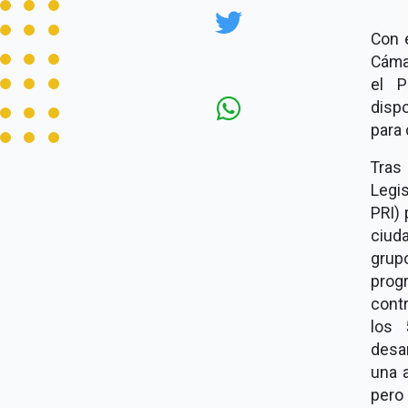
Con e
Cáma
el P
dispo
para
Tras
Legi
PRI) 
ciud
grup
prog
cont
los 
desar
una a
pero