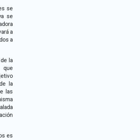
es se
ya se
nadora
vará a
ados a
de la
que
etivo
de la
e las
misma
ñalada
ación
os es