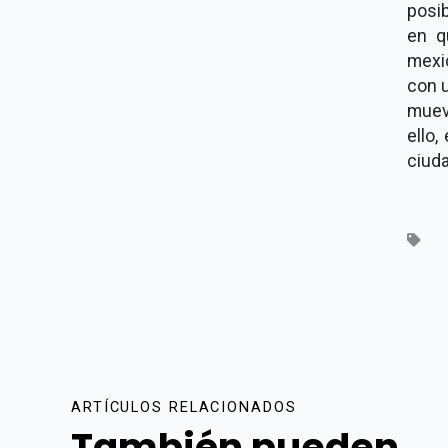
posi
en q
mexi
con 
muev
ello,
ciud
ARTÍCULOS RELACIONADOS
También pueden