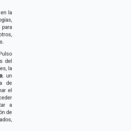
 en la
gías,
 para
otros,
s.
Pulso
s del
es, la
o
, un
ia de
ar el
ceder
tar a
ión de
tados,