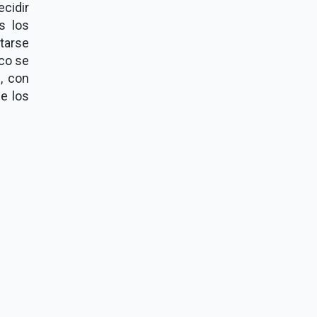
cidir
s los
tarse
co se
, con
de los