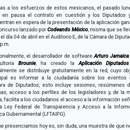
ias a los esfuerzos de estos mexicanos, el pasado lun
 en pausa el contrato en cuestión y los Diputados 
ntran en espera de la presentación de la aplicación ga
concurso lanzado por
Codeando México
, misma que se lle
el día 04 de abril en el Auditorio E, de la Cámara de Diput
 p.m.
ionalmente, el desarrollador de software
Arturo Jamaica
ltoría
Brounie
, ha creado la
Aplicación Diputados
almente se distribuye gratuitamente en la red, cuyo obj
cipal es informar a la ciudadanía sobre los eventos 
ra de Diputados; esto incluye sesiones, resúmenes d
as, acceso a los perfiles de los legisladores y, de la 
, facilita a los ciudadanos el acceso a la información se
la Ley Federal de Transparencia y Acceso a la Inform
ica Gubernamental (LFTAIPG).
ue presenciamos hoy es, sin duda, una muestra de que n