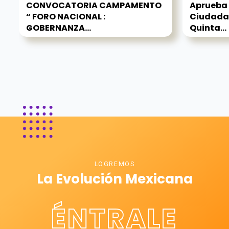
CONVOCATORIA CAMPAMENTO
Aprueba
“ FORO NACIONAL :
Ciudadan
GOBERNANZA...
Quinta...
LOGREMOS
La Evolución Mexicana
ÉNTRALE