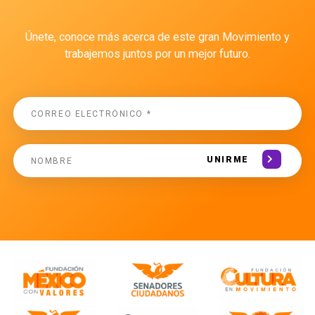
Únete, conoce más acerca de este gran Movimiento y
trabajemos juntos por un mejor futuro.
UNIRME