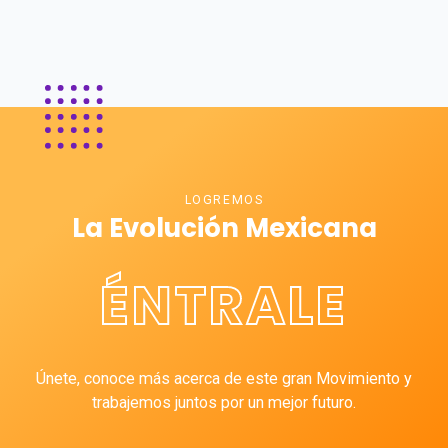
LOGREMOS
La Evolución Mexicana
ÉNTRALE
Únete, conoce más acerca de este gran Movimiento y
trabajemos juntos por un mejor futuro.