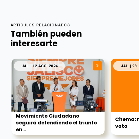
ARTÍCULOS RELACIONADOS
También pueden
interesarte
JAL.
| 12 AGO. 2024
JAL.
| 28 
Movimiento Ciudadano
Chema: r
seguirá defendiendo el triunfo
voto
en...