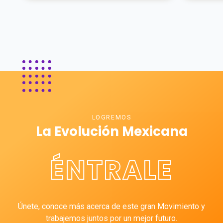
LOGREMOS
La Evolución Mexicana
ÉNTRALE
Únete, conoce más acerca de este gran Movimiento y
trabajemos juntos por un mejor futuro.