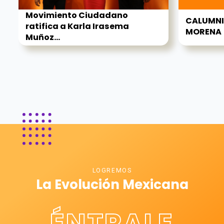
Movimiento Ciudadano
CALUMNI
ratifica a Karla Irasema
MORENA
Muñoz...
LOGREMOS
La Evolución Mexicana
ÉNTRALE