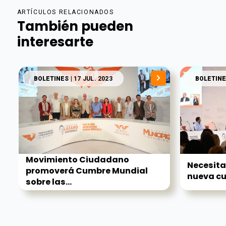
ARTÍCULOS RELACIONADOS
También pueden
interesarte
BOLETINES
| 17 JUL. 2023
BOLETINE
Movimiento Ciudadano
Necesita
promoverá Cumbre Mundial
nueva cu
sobre las...