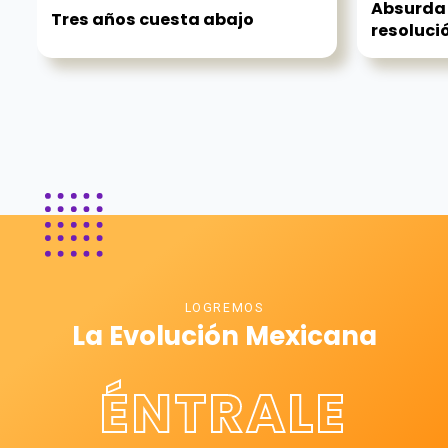
Absurda 
Tres años cuesta abajo
resolució
LOGREMOS
La Evolución Mexicana
ÉNTRALE