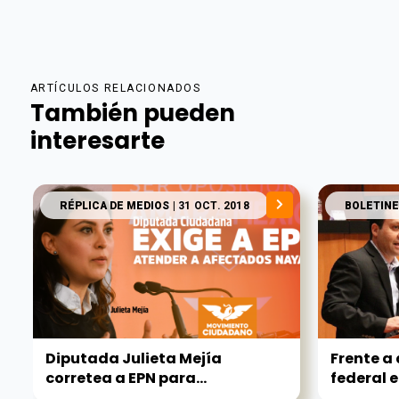
ARTÍCULOS RELACIONADOS
También pueden
interesarte
RÉPLICA DE MEDIOS
| 31 OCT. 2018
BOLETINE
Diputada Julieta Mejía
Frente a
corretea a EPN para...
federal en