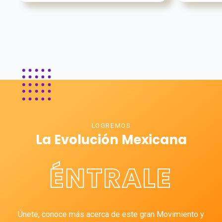
LOGREMOS
La Evolución Mexicana
ÉNTRALE
Únete, conoce más acerca de este gran Movimiento y