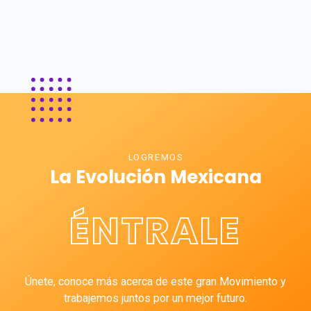
LOGREMOS
La Evolución Mexicana
ÉNTRALE
Únete, conoce más acerca de este gran Movimiento y
trabajemos juntos por un mejor futuro.