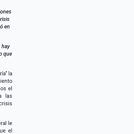
lones
risis
tó en
o hay
o que
ía" la
iento
os el
a las
risis
ral le
ue el