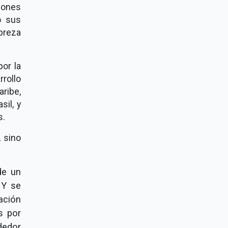
lones
o sus
breza
por la
rrollo
ribe,
sil, y
s.
, sino
de un
 Y se
ción
s por
dedor