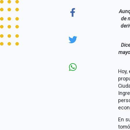
Aunq
de m
deri
Dice
mayor
Hoy, 
prop
Ciud
Ingr
pers
econ
En su
tomó