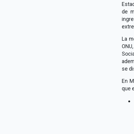
Esta
de m
ingr
extr
La me
ONU, 
Soci
ademá
se di
En Mé
que 