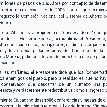
millones de pesos de sus Afore por concepto de desem
la cifra más elevada desde 2005, año en que comien
registro la Comisión Nacional del Sistema de Ahorro pa
Retiro.
greso Vital no es la propuesta de "conservadores" que q
reditar al Gobierno Federal, como afirma el Presidente,
cho que académicos, trabajadores, sindicatos, organizac
les y los grupos parlamentarios del Congreso de la U
ido Morena, pidieron a través de un exhorto que se garan
mexicanos.
s las mañanas, el Presidente dice que los "conservad
los enemigos del pueblo, pero la realidad es que no hay
conservador que descartar de un plumazo una pol
esista y verdaderamente redistributiva como el Ingreso Vi
miento Ciudadano desarrolló conferencias y mesas de di
construir la iniciativa que crea la Ley de Ingreso Mínimo 