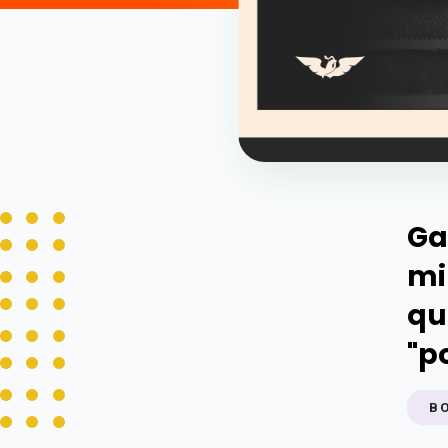
Ga
mi
qu
"p
B