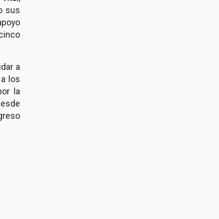
o sus
apoyo
cinco
dar a
 a los
or la
Desde
greso