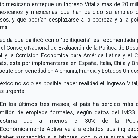
do mexicano entregue un Ingreso Vital a más de 20 mil
exicanos y mexicanas que han perdido su empleo 
esos, y que podrían desplazarse a la pobreza y a la po
ema.
dida que calificó como "politiquería", es recomendada 
el Consejo Nacional de Evaluación de la Política de Desa
al y la Comisión Económica para América Latina y el Ca
s, está por implementarse en España, Italia, Chile y Bra
scute con seriedad en Alemania, Francia y Estados Unido
xico no sólo es posible hacer realidad el Ingreso Vital
es urgente:
En los últimos tres meses, el país ha perdido más 
millón de empleos formales, según datos del IMSS.
estima que al menos el 30% de la Pobla
Económicamente Activa verá afectados sus ingreso
haber suspendido sus labores, con lo que suma alre