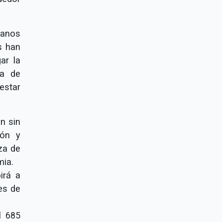
canos
s han
ar la
ta de
estar
n sin
ión y
za de
mia.
irá a
es de
l 685