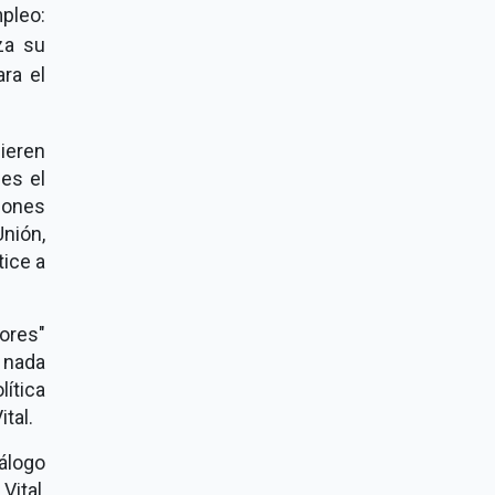
pleo:
za su
ra el
uieren
 es el
iones
nión,
tice a
ores"
 nada
ítica
tal.
álogo
Vital,