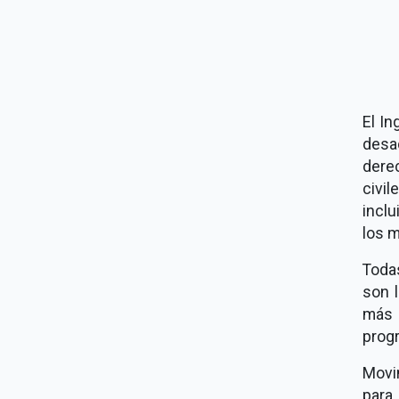
El In
desac
dere
civi
inclu
los 
Toda
son 
más 
progr
Movi
para 