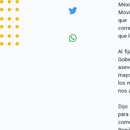
Méx
Movi
que 
corr
que l
Al f
Gobi
asev
mayo
los 
nos 
Dijo
para 
como
Repú