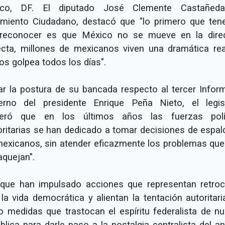
ico, DF. El diputado José Clemente Castañeda
miento Ciudadano, destacó que "lo primero que te
reconocer es que México no se mueve en la dire
ecta, millones de mexicanos viven una dramática rea
os golpea todos los días".
ijar la postura de su bancada respecto al tercer Infor
erno del presidente Enrique Peña Nieto, el legis
eró que en los últimos años las fuerzas polí
ritarias se han dedicado a tomar decisiones de espal
mexicanos, sin atender eficazmente los problemas qu
aquejan".
 que han impulsado acciones que representan retro
la vida democrática y alientan la tentación autoritari
 medidas que trastocan el espíritu federalista de nu
blica para darle paso a la nostalgia centralista del an