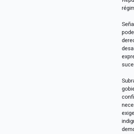
régi
Seña
pode
der
desa
expr
suce
Subr
gobi
conf
nece
exig
indi
demo