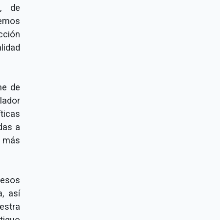
, de
nemos
cción
lidad
me de
lador
ticas
das a
e más
cesos
a, así
estra
tiguo