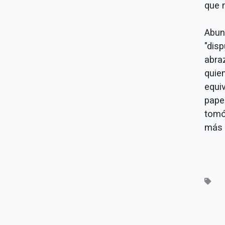
que 
Abun
"dis
abra
quie
equi
pape
tomó
más 