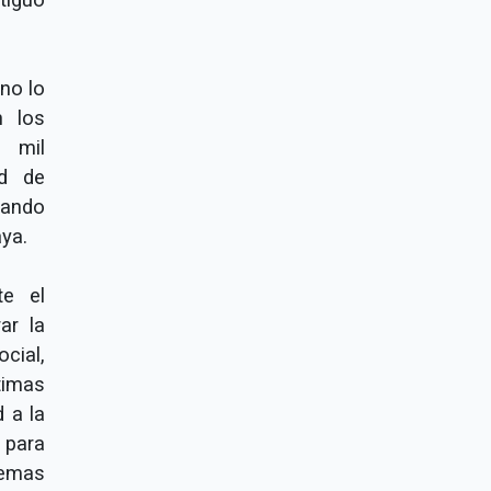
no lo
n los
 mil
ad de
uando
ya.
te el
ar la
cial,
timas
 a la
 para
lemas