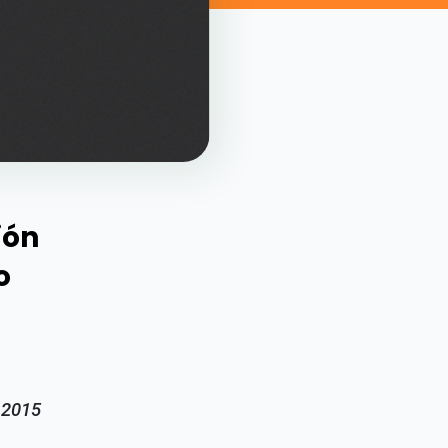
ión
o
 2015