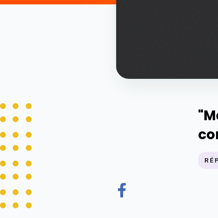
"M
co
RÉ