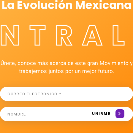
La Evolución Mexicana
ÉNTRAL
Únete, conoce más acerca de este gran Movimiento y
trabajemos juntos por un mejor futuro.
UNIRME