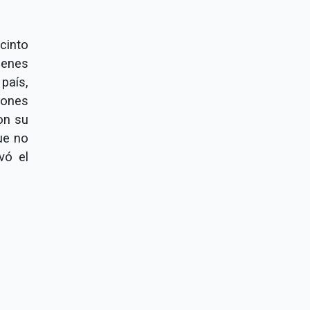
cinto
ienes
país,
iones
on su
ue no
vó el