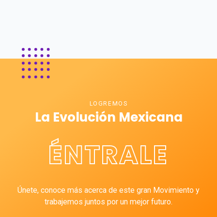
LOGREMOS
La Evolución Mexicana
ÉNTRALE
Únete, conoce más acerca de este gran Movimiento y
trabajemos juntos por un mejor futuro.