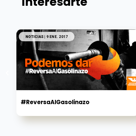
interesarte
NOTICIAS
| 9 ENE. 2017
#ReversaAlGasolinazo