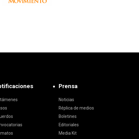
tificaciones
Prensa
ctámenes
Noticias
isos
Réplica de medios
uerdos
Boletines
nvocatorias
Editoriales
rmatos
Media Kit