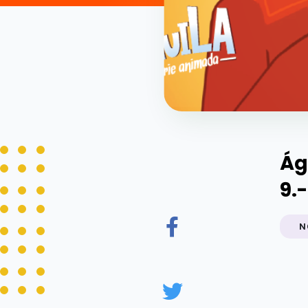
Ág
9.
N