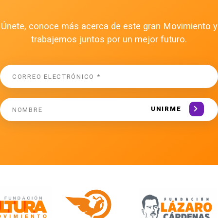
Únete, conoce más acerca de este gran Movimiento y
trabajemos juntos por un mejor futuro.
UNIRME