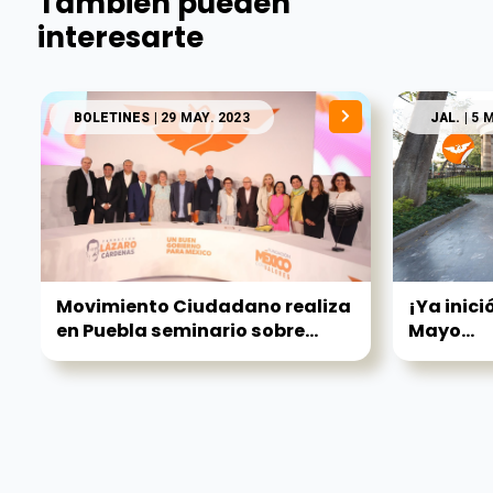
También pueden
interesarte
BOLETINES
| 29 MAY. 2023
JAL.
| 5 
Movimiento Ciudadano realiza
¡Ya inici
en Puebla seminario sobre...
Mayo...