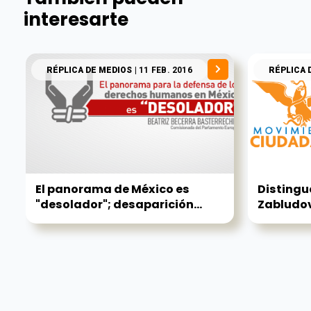
interesarte
RÉPLICA DE MEDIOS
| 11 FEB. 2016
RÉPLICA 
El panorama de México es
Distingu
"desolador"; desaparición...
Zabludo