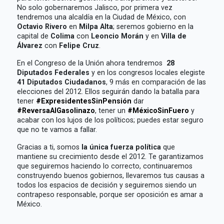
No solo gobernaremos Jalisco, por primera vez
tendremos una alcaldía en la Ciudad de México, con
Octavio Rivero
en
Milpa Alta
; seremos gobierno en la
capital de
Colima
con
Leoncio Morán
y en
Villa de
Álvarez
con
Felipe Cruz
.
En el Congreso de la Unión ahora tendremos
28
Diputados Federales
y en los congresos locales elegiste
41 Diputados Ciudadanos
, 9 más en comparación de las
elecciones del 2012. Ellos seguirán dando la batalla para
tener
#ExpresidentesSinPensión
dar
#ReversaAlGasolinazo
, tener un
#MéxicoSinFuero
y
acabar con los lujos de los políticos; puedes estar seguro
que no te vamos a fallar.
Gracias a ti, somos
la única fuerza política
que
mantiene su crecimiento desde el 2012. Te garantizamos
que seguiremos haciendo lo correcto, continuaremos
construyendo buenos gobiernos, llevaremos tus causas a
todos los espacios de decisión y seguiremos siendo un
contrapeso responsable, porque ser oposición es amar a
México.