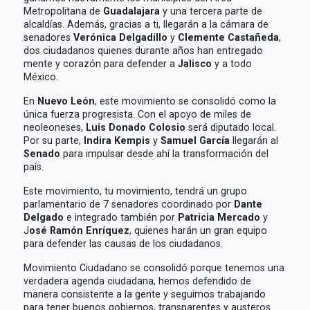
Metropolitana de
Guadalajara
y una tercera parte de
alcaldías. Además, gracias a ti, llegarán a la cámara de
senadores
Verónica Delgadillo
y
Clemente Castañeda
,
dos ciudadanos quienes durante años han entregado
mente y corazón para defender a
Jalisco
y a todo
México.
En
Nuevo León
, este movimiento se consolidó como la
única fuerza progresista. Con el apoyo de miles de
neoleoneses,
Luis Donado Colosio
será diputado local.
Por su parte,
Indira Kempis
y
Samuel García
llegarán al
Senado
para impulsar desde ahí la transformación del
país.
Este movimiento, tu movimiento, tendrá un grupo
parlamentario de 7 senadores coordinado por
Dante
Delgado
e integrado también por
Patricia Mercado
y
J
osé Ramón Enríquez
, quienes harán un gran equipo
para defender las causas de los ciudadanos.
Movimiento Ciudadano se consolidó porque tenemos una
verdadera agenda ciudadana, hemos defendido de
manera consistente a la gente y seguimos trabajando
para tener buenos gobiernos, transparentes y austeros.