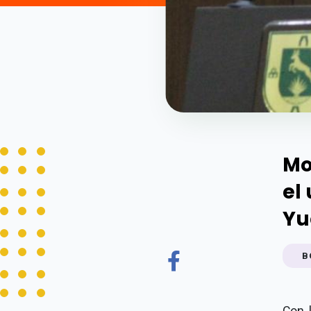
Mo
el
Yu
B
Con 