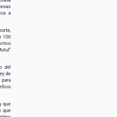
alesas
ica a
orte,
e 100
ctivo
otul"
o del
ley de
 para
ficio
y que
e que
aldes