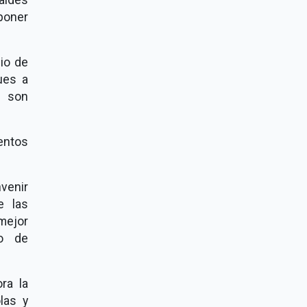
poner
io de
ues a
y son
entos
nvenir
e las
mejor
co de
ra la
olas y