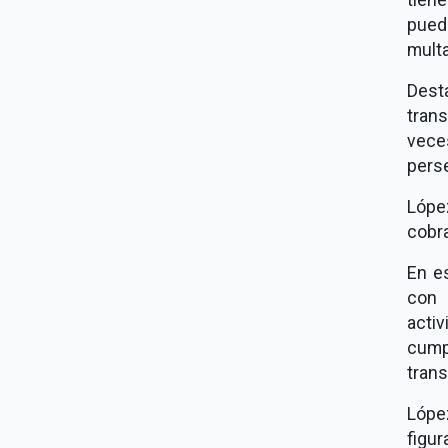
pued
multa
Dest
tran
vece
pers
Lópe
cobra
En es
con 
acti
cump
tran
Lópe
figur