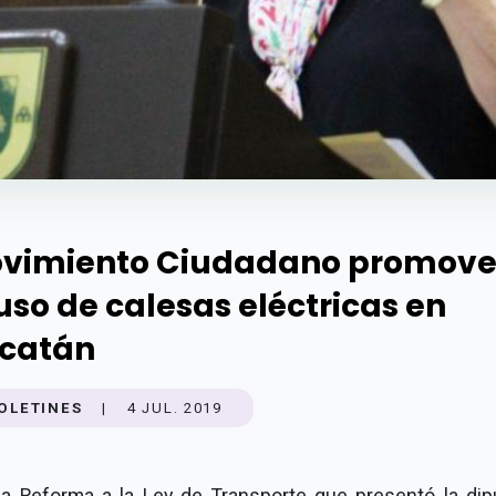
vimiento Ciudadano promove
 uso de calesas eléctricas en
catán
OLETINES
|
4 JUL. 2019
la Reforma a la Ley de Transporte que presentó la dip