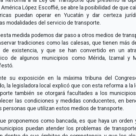
a América López Escoffié, se abre la posibilidad de que c
tricas puedan operar en Yucatán y dar certeza juríd
s modalidades del servicio de transporte.
 esta medida podemos dar paso a otros medios de transp
nservar tradiciones como las calesas, que tienen más d
 de existencia, y que se han convertido en un atra
stico de algunos municipios como Mérida, Izamal y M
festó.
nte su exposición en la máxima tribuna del Congres
o, la legisladora local explicó que con esta reforma a la 
sporte también se otorgará facultades a los municipios
blecer las condiciones y medidas conducentes, en bene
s personas que utilizan estos medios de transporte.
que proponemos como bancada, es que haya un orden 
municipios puedan atender los problemas de transport
en dentro de sus ámbitos de competencia, y que los alc