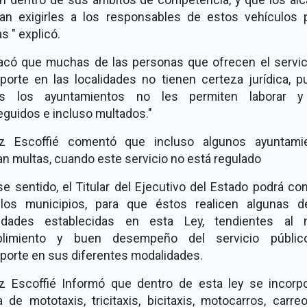
an exigirles a los responsables de estos vehículos 
s " explicó.
acó que muchas de las personas que ofrecen el servic
sporte en las localidades no tienen certeza jurídica, p
s los ayuntamientos no les permiten laborar 
eguidos e incluso multados."
z Escoffié comentó que incluso algunos ayuntami
n multas, cuando este servicio no está regulado
e sentido, el Titular del Ejecutivo del Estado podrá co
los municipios, para que éstos realicen algunas d
vidades establecidas en esta Ley, tendientes al 
limiento y buen desempeño del servicio públi
sporte en sus diferentes modalidades.
z Escoffié Informó que dentro de esta ley se incorpo
a de mototaxis, tricitaxis, bicitaxis, motocarros, carre