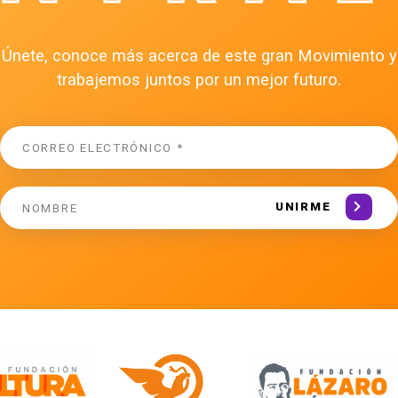
Únete, conoce más acerca de este gran Movimiento y
trabajemos juntos por un mejor futuro.
UNIRME