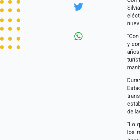
Silvi
eléc
nueva
"Con
y co
años
turí
mani
Dura
Estad
tran
esta
de la
"Lo 
los 
tien