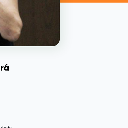
rá
utada