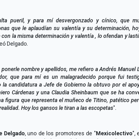
lta pueril, y para mí desvergonzado y cínico, que m
nas que le aplaudían su valentía y su determinación, h
 con la misma determinación y valentía , lo ofendan y las
eó Delgado.
 ponerle nombre y apellidos, me refiero a Andrés Manuel
dor, que para mí es un malagradecido porque fui testi
la candidatura a Jefe de Gobierno la obtuvo por el apo
niero Cárdenas y una Claudia Sheinbaum que se ha conve
a figura que representa el muñeco de Titino, patético pe
 realidad. Hoy los gansos le tiran a las escopetas
".
e Delgado
, uno de los promotores de "
Mexicolectivo
", 