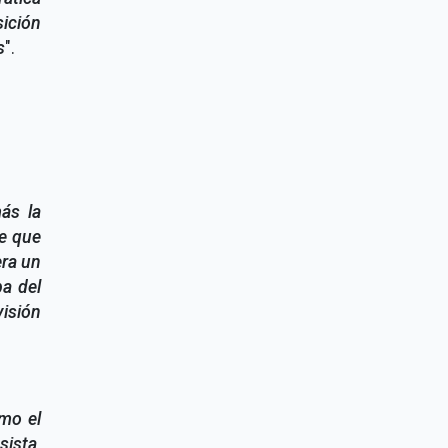
ición
s
".
ás la
de que
era un
ba del
isión
mo el
sista,