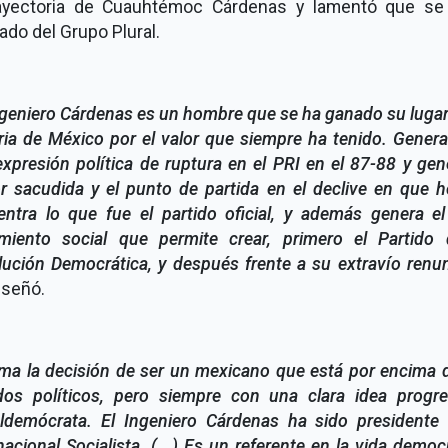
rayectoria de Cuauhtémoc Cárdenas y lamentó que se
ado del Grupo Plural.
ngeniero Cárdenas es un hombre que se ha ganado su lugar
ria de México por el valor que siempre ha tenido. Gener
xpresión política de ruptura en el PRI en el 87-88 y gen
r sacudida y el punto de partida en el declive en que h
entra lo que fue el partido oficial, y además genera el
miento social que permite crear, primero el Partido 
ución Democrática, y después frente a su extravío renu
reseñó.
ma la decisión de ser un mexicano que está por encima 
idos políticos, pero siempre con una clara idea progres
aldemócrata. El Ingeniero Cárdenas ha sido presidente 
nacional Socialista. (...) Es un referente en la vida democ