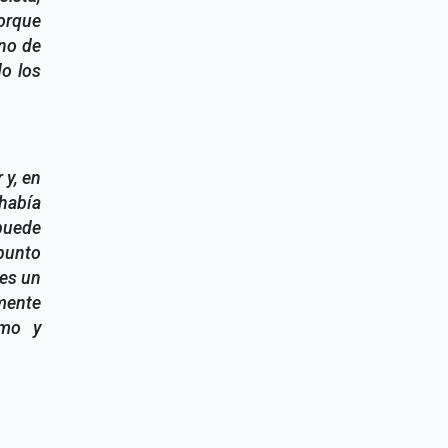
porque
no de
o los
 y, en
había
 puede
 punto
 es un
mente
smo y