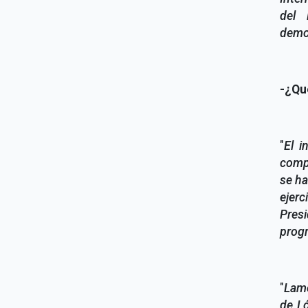
del 
democ
-¿Qu
"
El i
compa
se ha
ejerc
Pres
progr
"
Lame
de Ló