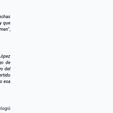
uchas
oy que
timen
",
 López
go de
yo del
rtido
ro esa
elogió