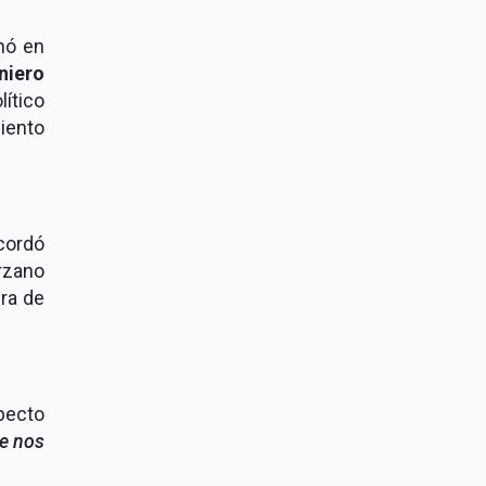
ó en
niero
ítico
iento
cordó
rzano
ura de
pecto
ue nos