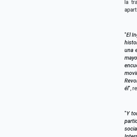
la t
apart
"
El I
histo
una e
mayo
encu
movi
Revol
él
", 
"
Y to
part
soci
Inter