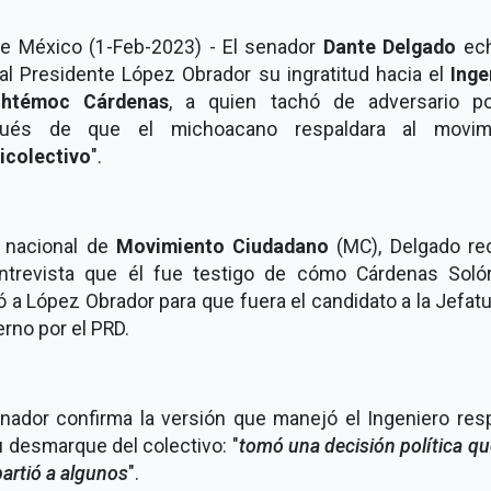
de México (1-Feb-2023) - El senador
Dante Delgado
ech
 al Presidente López Obrador su ingratitud hacia el
Inge
uhtémoc Cárdenas
, a quien tachó de adversario pol
ués de que el michoacano respaldara al movim
icolectivo
".
r nacional de
Movimiento Ciudadano
(MC), Delgado re
ntrevista que él fue testigo de cómo Cárdenas Soló
 a López Obrador para que fuera el candidato a la Jefat
rno por el PRD.
enador confirma la versión que manejó el Ingeniero res
 desmarque del colectivo: "
tomó una decisión política q
artió a algunos
".