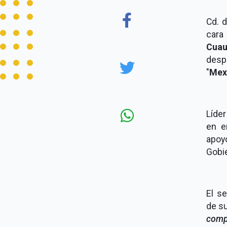
Cd. 
cara
Cua
desp
"
Mex
Líde
en e
apoyó
Gobie
El s
de su
comp