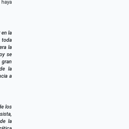
 haya
 en la
a toda
era la
oy se
 gran
de la
ncia a
de los
ista,
de la
rática