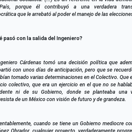
País, porque él contribuyó a una verdadera trans
rática que le arrebató al poder el manejo de las eleccione
é pasó con la salida del Ingeniero?
ngeniero Cárdenas tomó una decisión política que adem
rtió con unos días de anticipación, pero que se recuer
bían tomado varias determinaciones en el Colectivo. Que 
icio colectivo, que era un ejercicio en el que no se habla
idente ni de su Gobierno, donde se planteaba una v
esista de un México con visión de futuro y de grandeza.
ntablemente, cuando se tiene un Gobierno mediocre co
pez Obrador, cualquier proyecto, verdaderamente progre