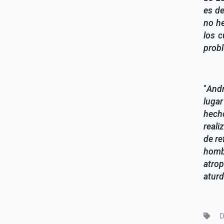
es de
no h
los 
prob
"
Andr
luga
hecho
reali
de re
homb
atro
aturd
D