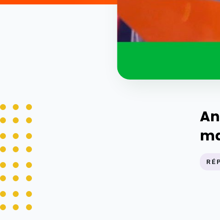
An
ma
RÉ