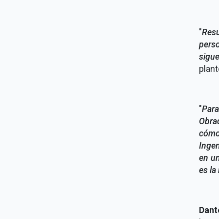
"
Resu
perso
sigue
plant
"
Para
Obra
cómo 
Inge
en un
es la
Dant