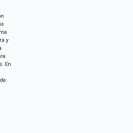
ón
as
rma
ra y
a
ara
s. En
 de