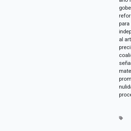
gobe
refor
para
inde
al a
prec
coali
seña
mate
prom
nulid
proce