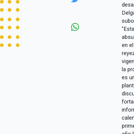
desa
Delg
subo
"Est
absu
en e
reye
vige
la p
es u
plan
discu
fort
info
cale
prime
año 