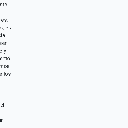
nte
res.
s, es
cia
ser
e y
sentó
tamos
e los
el
er