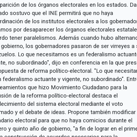
parición de los órganos electorales en los estados. Da
ado sostuvo que el INE permitirá que no haya
rdinación de los institutos electorales a los gobernado
amos por desaparecer los órganos electorales estatale
rdo tener paralelismos. Además cuando hubo alternan
l gobierno, los gobernadores pasaron de ser virreyes a 
zuelos. Lo que necesitamos es un federalismo actuant
nte, no subordinado", dijo en conferencia en la que pre
ropuesta de reforma político-electoral. "Lo que necesi
n federalismo actuante y vigente, no subordinado". Entr
teamientos que hizo Movimiento Ciudadano para la
sión de la reforma político-electoral destaca el
alecimiento del sistema electoral mediante el voto
rmado y el debate de ideas. Propone también modificar 
ndario electoral para que no haya comicios durante el
ro y quinto año de gobierno, "a fin de lograr en el prim
la construcción de acuerdos necesarios para la