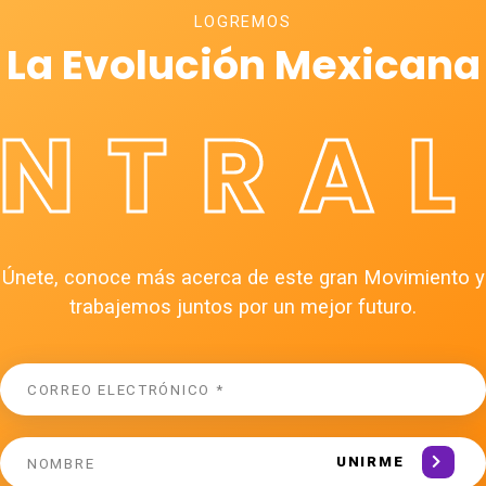
LOGREMOS
La Evolución Mexicana
ÉNTRAL
Únete, conoce más acerca de este gran Movimiento y
trabajemos juntos por un mejor futuro.
UNIRME