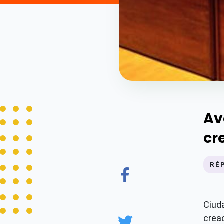
Av
cr
RÉ
Ciud
creac