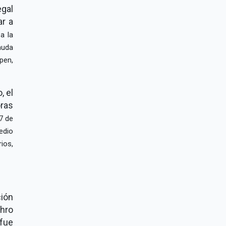
egal
ar a
a la
muda
pen,
, el
oras
7 de
edio
ios,
ción
thro
fue