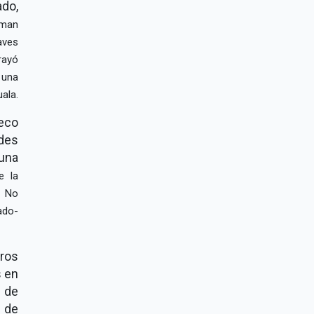
ado,
uman
aves
rayó
 una
ala.
eco
des
una
e la
s No
ado-
ros
s en
s de
 de