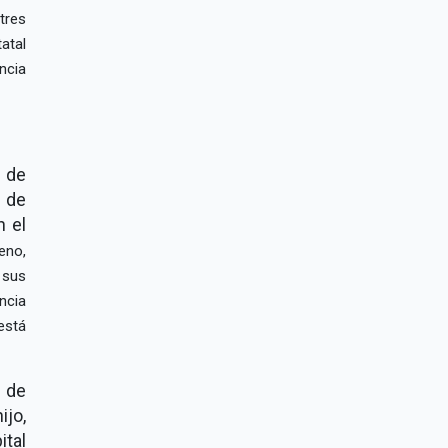
tres
atal
ncia
 de
 de
n el
eno,
 sus
ncia
está
 de
ijo,
ital