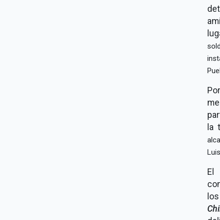
de
ami
lug
sol
ins
Pue
Po
me
par
la 
alc
Lui
El
com
lo
Ch