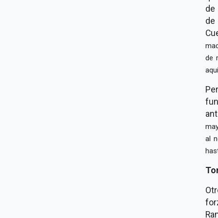
de 
de 
Cu
mad
de 
aqu
Per
fun
ant
may
al 
has
Tor
Otr
fo
Ra