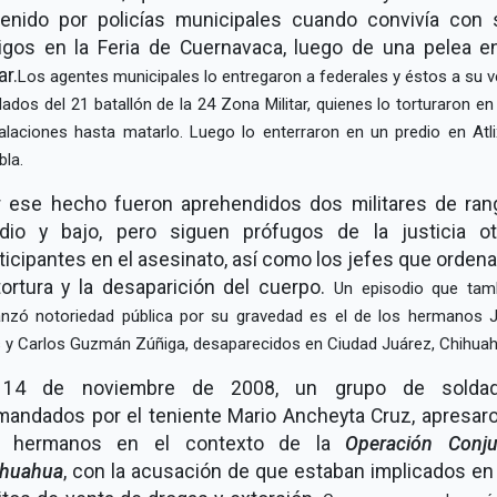
tenido por policías municipales cuando convivía con 
gos en la Feria de Cuernavaca, luego de una pelea e
ar.
Los agentes municipales lo entregaron a federales y éstos a su v
dados del 21 batallón de la 24 Zona Militar, quienes lo torturaron en
talaciones hasta matarlo. Luego lo enterraron en un predio en Atli
bla.
r ese hecho fueron aprehendidos dos militares de ran
dio y bajo, pero siguen prófugos de la justicia ot
ticipantes en el asesinato, así como los jefes que orden
tortura y la desaparición del cuerpo.
Un episodio que tam
anzó notoriedad pública por su gravedad es el de los hermanos 
s y Carlos Guzmán Zúñiga, desaparecidos en Ciudad Juárez, Chihuah
 14 de noviembre de 2008, un grupo de soldad
andados por el teniente Mario Ancheyta Cruz, apresar
s hermanos en el contexto de la
Operación Conju
ihuahua
, con la acusación de que estaban implicados en