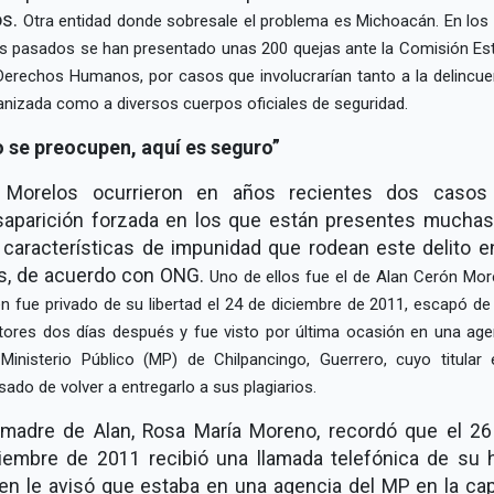
os.
Otra entidad donde sobresale el problema es Michoacán. En los 
s pasados se han presentado unas 200 quejas ante la Comisión Est
Derechos Humanos, por casos que involucrarían tanto a la delincue
anizada como a diversos cuerpos oficiales de seguridad.
 se preocupen, aquí es seguro
 Morelos ocurrieron en años recientes dos casos
saparición forzada en los que están presentes muchas
 características de impunidad que rodean este delito e
s, de acuerdo con ONG.
Uno de ellos fue el de Alan Cerón Mor
en fue privado de su libertad el 24 de diciembre de 2011, escapó de
tores dos días después y fue visto por última ocasión en una age
 Ministerio Público (MP) de Chilpancingo, Guerrero, cuyo titular 
sado de volver a entregarlo a sus plagiarios.
 madre de Alan, Rosa María Moreno, recordó que el 26
iembre de 2011 recibió una llamada telefónica de su h
en le avisó que estaba en una agencia del MP en la cap