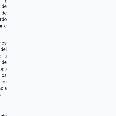
o de
 de
erdo
urre
nes
 del
ó la
n de
apa
 los
idos
cia
al.
unio