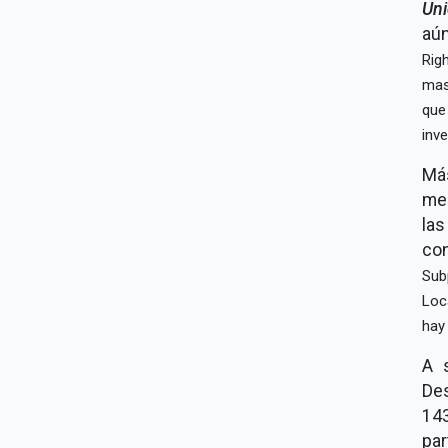
Un
aú
Rig
mas
que
inv
Má
me
la
co
Sub
Loc
hay
A 
Des
143
pa