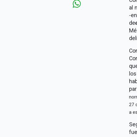
al 
-e
de
Mé
del
Con
Co
que
lo
ha
pa
norm
27 
a es
Se
fue