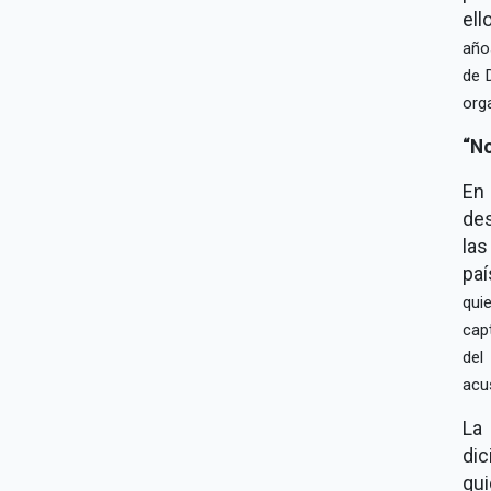
ell
año
de 
org
No
En
de
las
paí
qui
cap
del
acu
La
dic
qui