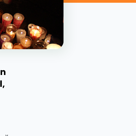
en
l,
 y