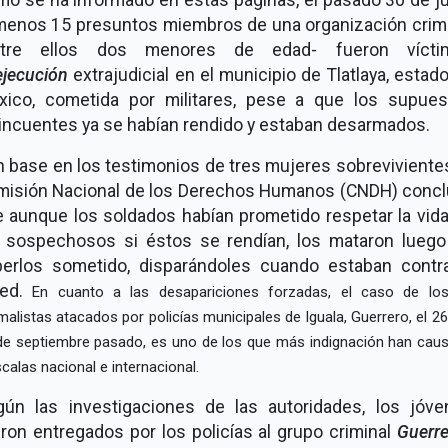
menos 15 presuntos miembros de una organización crim
ntre ellos dos menores de edad- fueron vícti
ejecución
extrajudicial en el municipio de Tlatlaya, estad
xico, cometida por militares, pese a que los supues
incuentes ya se habían rendido y estaban desarmados.
 base en los testimonios de tres mujeres sobrevivientes
misión Nacional de los Derechos Humanos (CNDH) concl
 aunque los soldados habían prometido respetar la vid
s sospechosos si éstos se rendían, los mataron luego
berlos sometido, disparándoles cuando estaban contra
red.
En cuanto a las desapariciones forzadas, el caso de lo
alistas atacados por policías municipales de Iguala, Guerrero, el 26
de septiembre pasado, es uno de los que más indignación han cau
calas nacional e internacional.
gún las investigaciones de las autoridades, los jóve
ron entregados por los policías al grupo criminal
Guerr