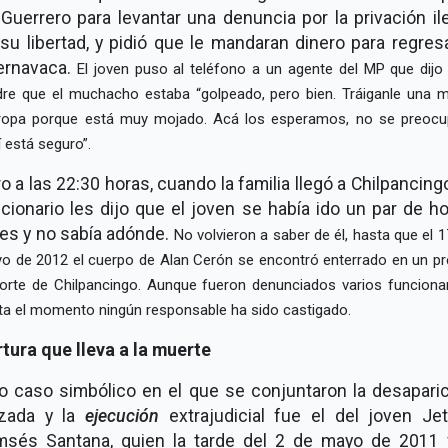
Guerrero para levantar una denuncia por la privación il
su libertad, y pidió que le mandaran dinero para regres
ernavaca.
El joven puso al teléfono a un agente del MP que dijo 
re que el muchacho estaba
golpeado, pero bien. Tráiganle una 
ropa porque está muy mojado. Acá los esperamos, no se preocu
í está seguro
.
o a las 22:30 horas, cuando la familia llegó a Chilpancingo
cionario les dijo que el joven se había ido un par de h
es y no sabía adónde.
No volvieron a saber de él, hasta que el 1
o de 2012 el cuerpo de Alan Cerón se encontró enterrado en un pr
norte de Chilpancingo. Aunque fueron denunciados varios funcionar
ta el momento ningún responsable ha sido castigado.
tura que lleva a la muerte
o caso simbólico en el que se conjuntaron la desapari
rzada y la
ejecución
extrajudicial fue el del joven Je
msés Santana, quien la tarde del 2 de mayo de 2011 