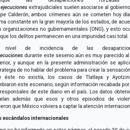
s
ejecuciones
extrajudiciales suelen asociarse al gobiern
lipe Calderón, ambos crímenes aún se cometen hoy día
ma constante en la gran mayoría de los estados, de acu
 organizaciones no gubernamentales (ONG), y esto oc
que los delitos permanecen en una impunidad casi total.
 nivel de incidencia de las desaparicio
jecuciones
durante este sexenio aún es muy parecido al
erior, y aunque en la presente administración se aplic
rategia de no hablar del problema para crear la sensació
e éste no existía, los casos de Tlatlaya y Ayotzin
biaron este escenario, según información recabada por
responsales de este diario en el país. Los datos obten
velan además que esos y otros episodios de violen
ieron que México volviera a captar la atención internacion
s escándalos internacionales
o se ha informado en estas páginas, el pasado 30 de j