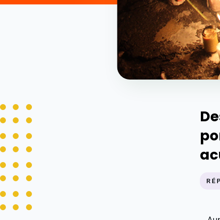
De
po
ac
RÉ
A