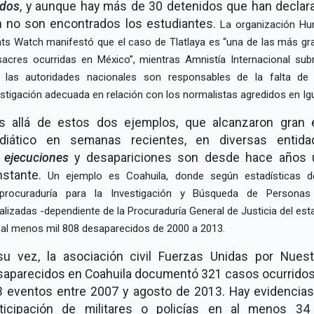
idos
, y aunque hay más de 30 detenidos que han declar
n no son encontrados los estudiantes.
La organización H
hts Watch manifestó que el caso de Tlatlaya es
una de las más gr
acres ocurridas en México
, mientras Amnistía Internacional sub
 las autoridades nacionales son responsables de la falta de
estigación adecuada en relación con los normalistas agredidos en Igu
s allá de estos dos ejemplos, que alcanzaron gran 
diático en semanas recientes, en diversas entida
s
ejecuciones
y desapariciones son desde hace años 
nstante.
Un ejemplo es Coahuila, donde según estadísticas d
procuraduría para la Investigación y Búsqueda de Persona
alizadas -dependiente de la Procuraduría General de Justicia del est
 al menos mil 808 desaparecidos de 2000 a 2013.
su vez, la asociación civil Fuerzas Unidas por Nuest
aparecidos en Coahuila documentó 321 casos ocurrido
 eventos entre 2007 y agosto de 2013. Hay evidencia
rticipación de militares o policías en al menos 34