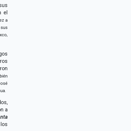
sus
n el
ez a
 sus
xco,
gos
ros
aron
bién
José
ua.
os,
on a
nta
 los