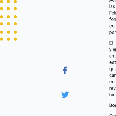
la
Fe
for
con
por
El
y
e
ant
est
qu
cam
cor
re
hic
Do
Com