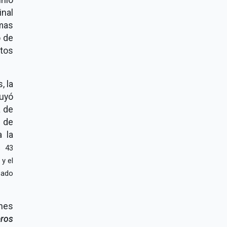
inal
mas
o de
tos
, la
uyó
a de
 de
 la
s 43
 y el
sado
nes
eros