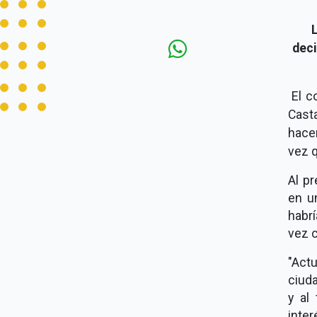
deci
El c
Cast
hacer
vez 
Al pr
en u
habrí
vez c
"Act
ciud
y al
inter