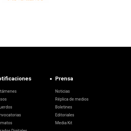
tificaciones
Prensa
ctámenes
Noticias
isos
Réplica de medios
uerdos
Boletines
nvocatorias
Editoriales
rmatos
Media Kit
rados Digitales