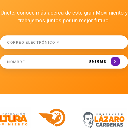
Únete, conoce más acerca de este gran Movimiento y
trabajemos juntos por un mejor futuro.
UNIRME