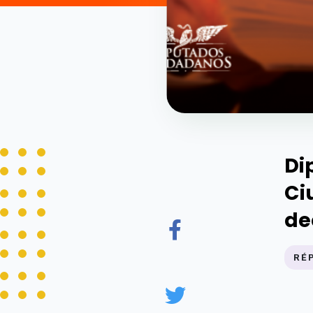
Di
Ci
de
RÉ