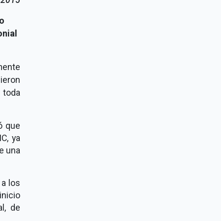
o
onial
mente
ieron
, toda
ió que
C, ya
ue una
a los
nicio
l, de