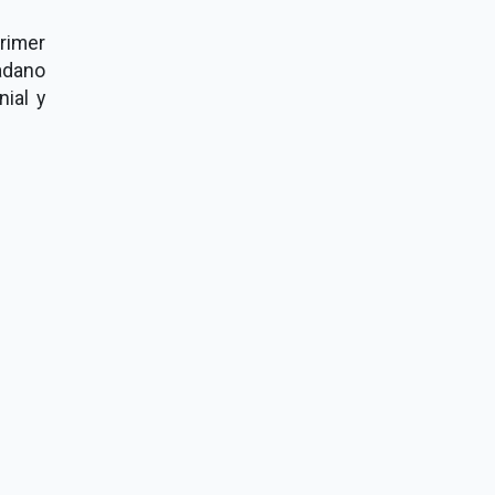
primer
adano
nial y