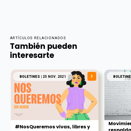
ARTÍCULOS RELACIONADOS
También pueden
interesarte
BOLETINES
| 25 NOV. 2021
BOLETINE
Movimie
#NosQueremos vivas, libres y
respalda