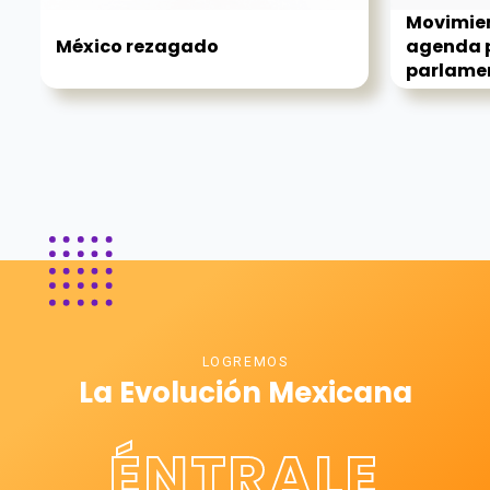
Movimie
México rezagado
agenda p
parlamen
LOGREMOS
La Evolución Mexicana
ÉNTRALE