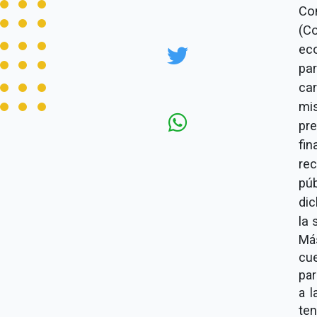
Co
(C
ec
par
car
mi
pr
fi
re
púb
dic
la 
Más
cue
par
a l
ten