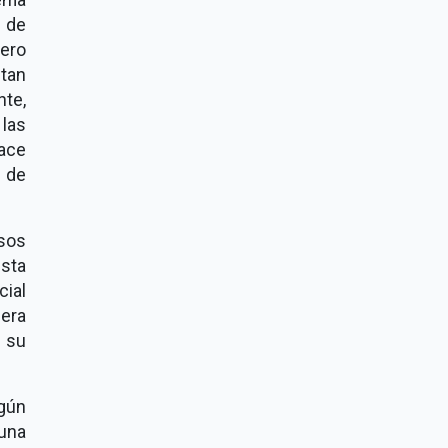
 de
pero
ltan
nte,
 las
ace
 de
rsos
ista
cial
iera
 su
gún
 una