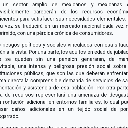
 un sector amplio de mexicanos y mexicanas 
evisiblemente carecerán de los recursos económi
icientes para satisfacer sus necesidades elementales. 
su vez se traducirá en un mercado nacional cada vez 
rimido, con una pérdida crónica de consumidores.
 riesgos políticos y sociales vinculados con esa situa
án a la vista. Por una parte, los adultos en edad de jubila
e se queden sin una pensión generarán, de man
vitable, una intensa y peligrosa presión social sobre
tituciones públicas, que son las que deberán enfrenta
ma directa la comprensible demanda de servicios de sa
mentación y asistencia de esa población. Por otra parte
lta de recursos representará una amenaza de desgast
frontación adicional en entornos familiares, lo cual p
usar daños adicionales en un tejido social de por
garrado.
e estos elementos de juicio, es evidente que el sis