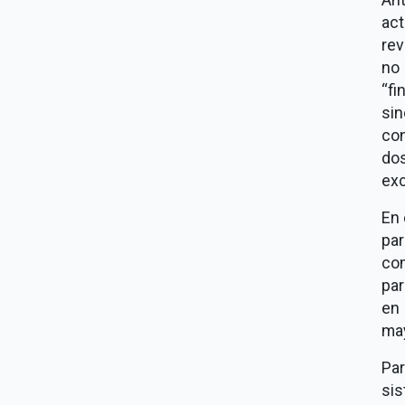
ac
rev
no 
fi
sin
co
do
exc
En 
par
com
par
en
may
Pa
sis