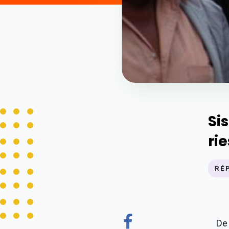
Si
ri
RÉ
De