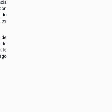
ncia
 con
tado
 los
a de
a de
, la
esgo