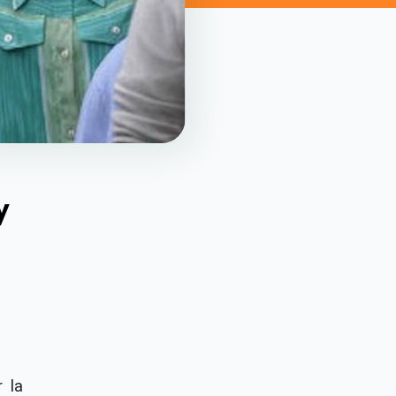
y
 la