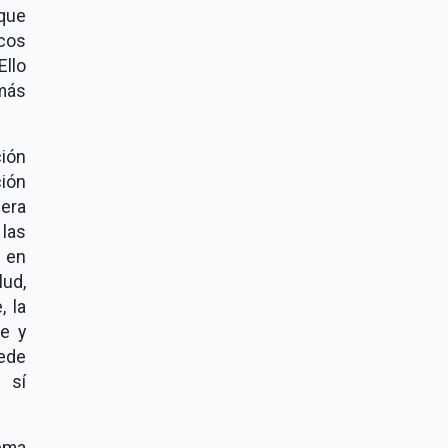
que
cos
Ello
más
ción
ción
era
 las
r en
lud,
, la
e y
uede
 sí
tema