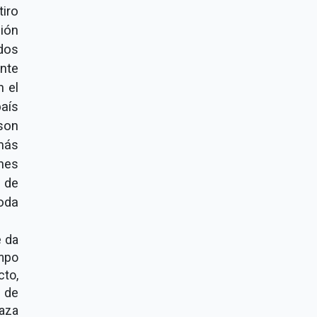
iro
ión
dos
ante
n el
aís
son
más
nes
 de
toda
e da
empo
cto,
o de
naza