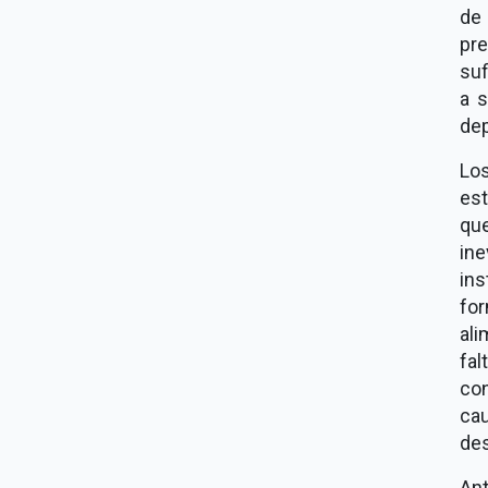
de
pr
suf
a 
dep
Los
est
qu
ine
ins
for
ali
fa
con
ca
des
Ant