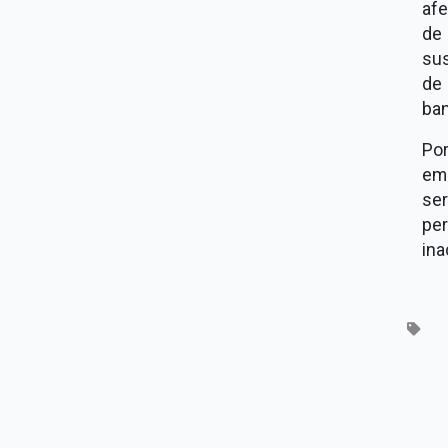
afe
de 
sus
de 
ban
Por
emp
ser
per
ina