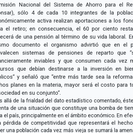
misión Nacional del Sistema de Ahorro para el Ret
onsar), sólo 4 de cada 10 integrantes de la poblac
onómicamente activa realizan aportaciones a los fon
a el retiro; en consecuencia, el 60 por ciento rest
ecerá de una pensión al término de su vida laboral. E
smo documento el organismo advirtió que en el p
evalecen sistemas de pensiones de reparto que
nancieramente inviables y que consumen cada vez 
cursos que debían destinarse a la inversión en bie
licos
y señaló que
entre más tarde sea la reforma
hos planes en la materia, mayor será el costo para 
sociedad en su conjunto
.
 allá de la frialdad del dato estadístico comentado, ést
nta de una situación que constituye una bomba de ti
a el país, principalmente en el ámbito económico. En efe
a pérdida de competitividad que representará el hech
er una población cada vez más vieja se sumará la ame