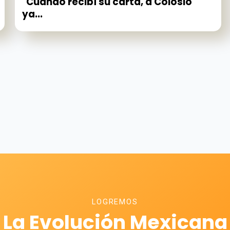
"Cuando recibí su carta, a Colosio
ya...
LOGREMOS
La Evolución Mexicana