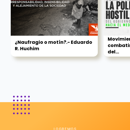
Movimie
¿Naufragio o motín?.- Eduardo
combatirá
R. Huchim
del...
LOGREMOS